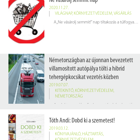
Ne vásárolj semmit nap
2020.11.27.
VILÁGNAP
,
KÖRNYEZETVÉDELEM
,
VÁSÁRLÁS
A „Ne vásárolj semmit!” nap tiltakozás a túlfogyasztás ellen. Ezt a napot Magyarországon november utolsó péntekén tartjuk. Ennek oka egyrészt a nemzetközi akciónaphoz való csatlakozás, másrészt viszont a magyar vásárlási statisztikák is azt mutatják, a legtöbbet péntekenként vásárlunk. November végén ráadásul már nálunk is javában zajlik a nagy karácsonyi reklámhadjárat és a Black Friday akciónapok.
Németországban az újonnan bevezetett
villamosított autópálya tölti a hibrid
tehergépkocsikat vezetés közben
2019.07.07.
KITEKINTŐ
,
KÖRNYEZETVÉDELEM
,
NÉMETORSZÁG
Az elektromos járművek nagy távolságokon történő vezetésével kapcsolatban az egyetlen, visszatérő panasz, hogy körülményes a feltöltés. Nem csak a töltőállomások ritkábbak, mint a benzinkutak egyes régiókban, de hosszabb időt is vesz igénybe az autót villamos energiával feltölteni, mint benzinnel. Ez nem hangzik túl jól egy teherautó vezetése esetében, azonban az új német, villamosított autópálya erre a problémára keresi a megoldást.
Tóth Andi: Dobd ki a szemetest!
2019.03.12.
KÖNYVAJÁNLÓ
,
HÁZTARTÁS
,
KÖRNYEZETVÉDELEM