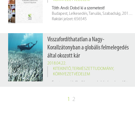
Tóth Andi: Dobd ki a szemetest!
Budapest, Lelkesedés, Tanulás, Szabadság, 2018. 275 p.
Raktári jelzet: 656545
Visszafordíthatatlan a Nagy-
Korallzátonyban a globális felmelegedés
által okozott kár
2018.04.22.
KITEKINTŐ
,
TERMÉSZETTUDOMÁNY
,
KÖRNYEZETVÉDELEM
Egy tengeri hőhullám, amely két évvel ezelőtt nagymértékben károsította az ausztrál Nagy-Korallzátonyt, olyan súlyos károkat okozott, hogy a tudósok szerint a természet e csodája soha többé nem lesz már a régi.
1
2