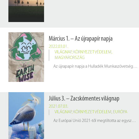
Március 1. – Az újrapapír napja
2022.03.01.
VILÁGNAP
,
KÖRNYEZETVÉDELEM
,
MAGYARORSZÁG
Az újrapapír napja a Hulladék Munkaszövetség környezetvédő szervezet (röviden: HUMUSZ) kezdeményezésére jött létre 2006-ban, melynek célja, hogy felhívja a figyelmet a háztartási papírhulladék megfelelő felhasználásának fontosságára.
Július 3. – Zacskómentes világnap
2021.07.03.
VILÁGNAP
,
KÖRNYEZETVÉDELEM
,
EURÓPA
Az Európai Unió 2021-től megtiltotta az egyszer használatos műanyag tányérok, evőeszközök, szívószálak és pálcikák használatát. 2025-től kezdve a műanyag palackok 25-30%-át újrahasznosított műanyag hulladékból kell készíteni. Mindezen intézkedések a következő adatok árnyékában egyértelműen indokoltak.