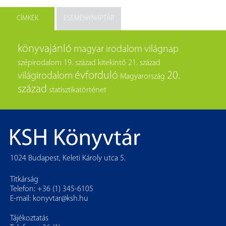
CÍMKÉK
ESEMÉNYNAPTÁR
könyvajánló
magyar irodalom
világnap
szépirodalom
19. század
kitekintő
21. század
évforduló
20.
világirodalom
Magyarország
század
statisztikatörténet
1024 Budapest, Keleti Károly utca 5.
Titkárság
Telefon: +36 (1) 345-6105
E-mail:
konyvtar@ksh.hu
Tájékoztatás