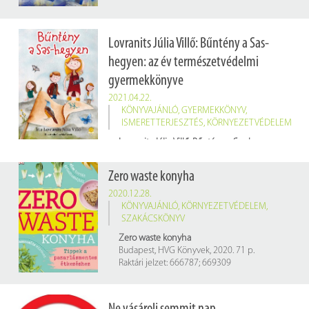
Lovranits Júlia Villő: Bűntény a Sas-
hegyen: az év természetvédelmi
gyermekkönyve
2021.04.22.
KÖNYVAJÁNLÓ
,
GYERMEKKÖNYV
,
ISMERETTERJESZTÉS
,
KÖRNYEZETVÉDELEM
Lovranits Júlia Villő: Bűntény a Sas-hegyen: az év természetvédelmi gyermekkönyve
Szeged, Könyvmolyképző Kiadó, 2020. 44 p.
Raktári jelzet: 670342
Zero waste konyha
2020.12.28.
KÖNYVAJÁNLÓ
,
KÖRNYEZETVÉDELEM
,
SZAKÁCSKÖNYV
Zero waste konyha
Budapest, HVG Könyvek, 2020. 71 p.
Raktári jelzet: 666787; 669309