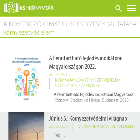
A KÖVETKEZŐ CIMKÉJŰ BEJEGYZÉSEK MUTATÁSA:
ONLINE KATALÓGUS
környezetvédelem
RÓLUNK
LÁTOGATÁS ELŐTT
A Fenntartható fejlődés indikátorai
SZOLGÁLTATÁSOK
Magyarországon 2022.
KONFERENCIÁK
2023.09.07.
KÖNYVAJÁNLÓ
,
KÖRNYEZETVÉDELEM
,
ADATBÁZISOK
STATISZTIKA
,
SZAKKÖNYV
BLOG
A fenntartható fejlődés indikátorai Magyarországon, 2022.
Központi Statisztikai Hivatal, Budapest, 2023.
KIADVÁNYOK
ISSN: 2064-0307
Raktári jelzete a könyvtárban: I 001 B 6571/2022/1
Június 5.: Környezetvédelmi világnap
2022.06.05.
VILÁGNAP
,
KÖRNYEZETVÉDELEM
Kép:
pixabay.com