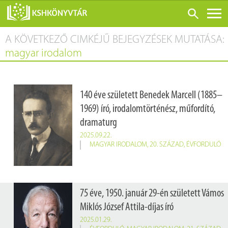
A KÖVETKEZŐ CIMKÉJŰ BEJEGYZÉSEK MUTATÁSA:
ONLINE KATALÓGUS
magyar irodalom
RÓLUNK
LÁTOGATÁS ELŐTT
140 éve született Benedek Marcell (1885–
SZOLGÁLTATÁSOK
1969) író, irodalomtörténész, műfordító,
KONFERENCIÁK
dramaturg
ADATBÁZISOK
2025.09.22.
MAGYAR IRODALOM
,
20. SZÁZAD
,
ÉVFORDULÓ
BLOG
KIADVÁNYOK
75 éve, 1950. január 29-én született Vámos
Miklós József Attila-díjas író
2025.01.29.