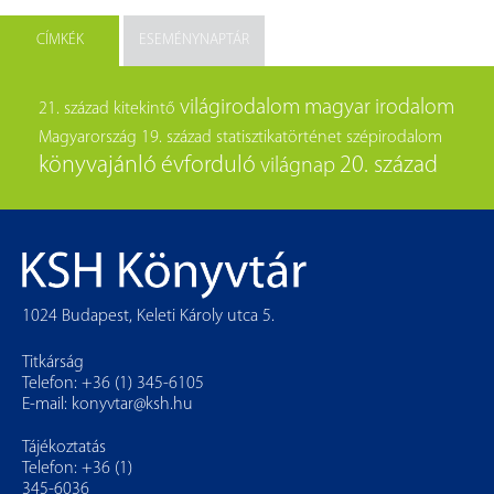
CÍMKÉK
ESEMÉNYNAPTÁR
világirodalom
magyar irodalom
21. század
kitekintő
Magyarország
19. század
statisztikatörténet
szépirodalom
könyvajánló
évforduló
20. század
világnap
1024 Budapest, Keleti Károly utca 5.
Titkárság
Telefon: +36 (1) 345-6105
E-mail:
konyvtar@ksh.hu
Tájékoztatás
Telefon: +36 (1)
345-6036