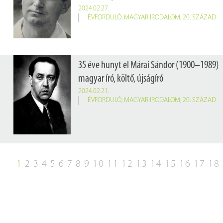
2024.02.27.
ÉVFORDULÓ
,
MAGYAR IRODALOM
,
20. SZÁZAD
35 éve hunyt el Márai Sándor (1900–1989)
magyar író, költő, újságíró
2024.02.21.
ÉVFORDULÓ
,
MAGYAR IRODALOM
,
20. SZÁZAD
1
2
3
4
5
6
7
8
9
10
11
12
13
14
15
16
17
18