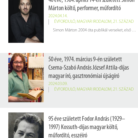
40 éve, 1984. április 14-én született Simon
Márton költő, performer, műfordító
2024.04.14.
ÉVFORDULÓ
,
MAGYAR IRODALOM
,
21. SZÁZAD
Simon Márton 2004 óta publikál verseket, első kötete 2010-ben jelent meg a l’Harmattan Kiadónál
50 éve, 1974. március 9-én született
Cserna-Szabó András József Attila-díjas
magyar író, gasztronómiai újságíró
2024.03.09.
ÉVFORDULÓ
,
MAGYAR IRODALOM
,
21. SZÁZAD
95 éve született Fodor András (1929–
1997) Kossuth-díjas magyar költő,
műfordító, esszéíró