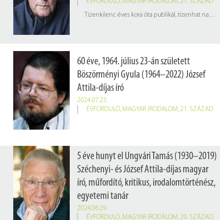
ÉVFORDULÓ
,
MAGYAR IRODALOM
,
21. SZÁZAD
Tizenkilenc éves kora óta publikál, tizenhat nagyregényt és kilenc kisregényt írt, csaknem félszáz könyve jelent meg eddig, az egyik legismertebb kortárs magyar író.
60 éve, 1964. július 23-án született
Böszörményi Gyula (1964–2022) József
Attila-díjas író
2024.07.23.
ÉVFORDULÓ
,
MAGYAR IRODALOM
,
21. SZÁZAD
5 éve hunyt el Ungvári Tamás (1930–2019)
Széchenyi- és József Attila-díjas magyar
író, műfordító, kritikus, irodalomtörténész,
egyetemi tanár
2024.06.29.
ÉVFORDULÓ
,
MAGYAR IRODALOM
,
20. SZÁZAD
,