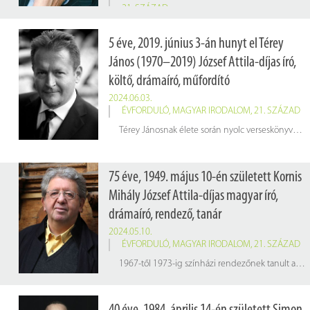
21. SZÁZAD
5 éve, 2019. június 3-án hunyt el Térey
János (1970–2019) József Attila-díjas író,
költő, drámaíró, műfordító
2024.06.03.
ÉVFORDULÓ
,
MAGYAR IRODALOM
,
21. SZÁZAD
Térey Jánosnak élete során nyolc verseskönyve és egy novelláskötete jelent meg. Legjelentősebb munkája a
75 éve, 1949. május 10-én született Kornis
Mihály József Attila-díjas magyar író,
drámaíró, rendező, tanár
2024.05.10.
ÉVFORDULÓ
,
MAGYAR IRODALOM
,
21. SZÁZAD
1967-től 1973-ig színházi rendezőnek tanult a Színművészeti Főiskolán. Főiskolás korában, 1971-ben és 72-ben a Kaposvári Csiky Gergely Színházban rendezett. A diploma megszerzése után hátat fordított a rendezésnek, és író lett.