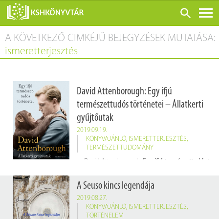
A KÖVETKEZŐ CIMKÉJŰ BEJEGYZÉSEK MUTATÁSA:
ONLINE KATALÓGUS
ismeretterjesztés
RÓLUNK
LÁTOGATÁS ELŐTT
David Attenborough: Egy ifjú
SZOLGÁLTATÁSOK
természettudós történetei – Állatkerti
KONFERENCIÁK
gyűjtőutak
ADATBÁZISOK
2019.09.19.
KÖNYVAJÁNLÓ
,
ISMERETTERJESZTÉS
,
BLOG
TERMÉSZETTUDOMÁNY
David Attenborough:
Egy ifjú természettudós történetei – Állatkerti gyűjtőutak
KIADVÁNYOK
Ford.: Makovecz Benjamin
Budapest, 2019, Park Könyvkiadó. 357 p.
A Seuso kincs legendája
Raktári jelzet: E 012992
2019.08.27.
KÖNYVAJÁNLÓ
,
ISMERETTERJESZTÉS
,
TÖRTÉNELEM