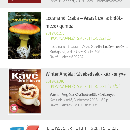
Pécs–Budapest, 2018, Pécsi Tudományegyetem – L'Harmattan. 279 p.
Raktári jelzet: E 011044
Locsmándi Csaba – Vasas Gizella: Erdők-
mezők gombái
2019.06.27.
KÖNYVAJÁNLÓ
,
ISMERETTERJESZTÉS
Locsmándi Csaba – Vasas Gizella:
Erdők-mezők gombái
Budapest, 2019, Cser Kiadó. 396 p.
Raktári jelzet: 659282
Winter Angéla: Kávékedvelők kézikönyve
2019.03.09.
KÖNYVAJÁNLÓ
,
ISMERETTERJESZTÉS
,
KÁVÉ
Winter Angéla: Kávékedvelők kézikönyve
Kossuth Kiadó, Budapest 2018. 165 p.
Raktári jelzet: 856105, 856106