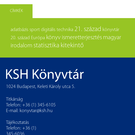
CÍMKÉK
21. század
adatbázis
sport
digitális technika
könyvtár
könyv
ismeretterjesztés
magyar
20. század
Európa
statisztika
kitekintő
irodalom
1024 Budapest, Keleti Károly utca 5.
Titkárság
Telefon: +36 (1) 345-6105
E-mail:
konyvtar@ksh.hu
Tájékoztatás
Telefon: +36 (1)
345-6036