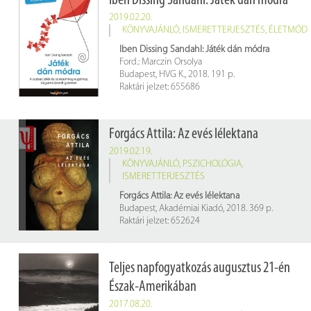
Iben Dissing Sandahl: Játék dán módra
2019.02.20.
KÖNYVAJÁNLÓ
,
ISMERETTERJESZTÉS
,
ÉLETMÓD
Iben Dissing Sandahl: Játék dán módra
Ford.: Marczin Orsolya
Budapest, HVG K., 2018. 191 p.
Raktári jelzet: 655686
Forgács Attila: Az evés lélektana
2019.02.19.
KÖNYVAJÁNLÓ
,
PSZICHOLÓGIA
,
ISMERETTERJESZTÉS
Forgács Attila: Az evés lélektana
Budapest, Akadémiai Kiadó, 2018. 369 p.
Raktári jelzet: 652624
Teljes napfogyatkozás augusztus 21-én
Észak-Amerikában
2017.08.20.