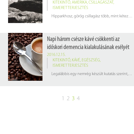
KITEKINTŐ
,
AMERIKA
,
CSILLAGÁSZAT
,
ISMERETTERJESZTÉS
Hipparkhosz, görög csillagász több, mint kétezer éve napfogyatkozás segítségével oldott meg egy geometriai problémát. Tudta, hogy van egy sáv Törökország északkeleti részén, ahol a Hold teljesen eltakarta a Napot. Míg Alexandriában, ahol tanított, a Napnak csupán a négyötöde volt takarásban. Ebből az apróságból kb. 20%-os hibahatáron belül sikerült meghatároznia a Föld és a Hold távolságát.
Napi három csésze kávé csökkenti az
időskori demencia kialakulásának esélyét
2016.12.15.
KITEKINTŐ
,
KÁVÉ
,
EGÉSZSÉG
,
ISMERETTERJESZTÉS
Legalábbis egy nemrég készült kutatás szerint, amelynek elkészülését a hat legnagyobb kávéforgalmazó támogatta.
1
2
3
4