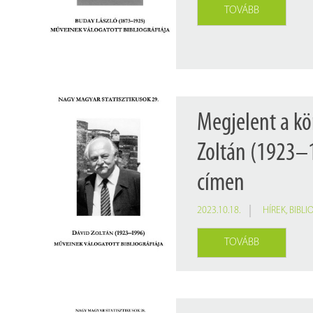
Findura Imre-díszoklevéllel kitüntetett kollégáink
Online katalógus
TOVÁBB
Galéria
Pályázatok
Közérdekű adatok
Megjelent a kö
Zoltán (1923–1
címen
2023.10.18.
HÍREK
,
BIBLI
TOVÁBB