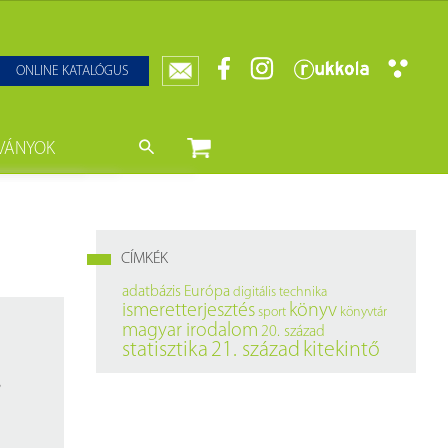
ONLINE KATALÓGUS
VÁNYOK
nyvtár
ját könyveink
da)
mzetközi Statisztikai Figyelő
CÍMKÉK
0–1950
k
adatbázis
Európa
digitális technika
ismeretterjesztés
könyv
sport
könyvtár
ányok
k
magyar irodalom
20. század
statisztika
21. század
kitekintő
datbázisok
.
datbázisok