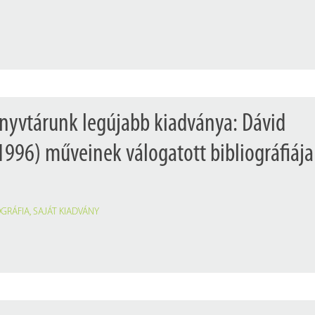
Próbahozzáférések adatbázisokho
Kitekintő
Könyvtári Hí
nyvtárunk legújabb kiadványa: Dávid
996) műveinek válogatott bibliográfiája
OGRÁFIA
,
SAJÁT KIADVÁNY