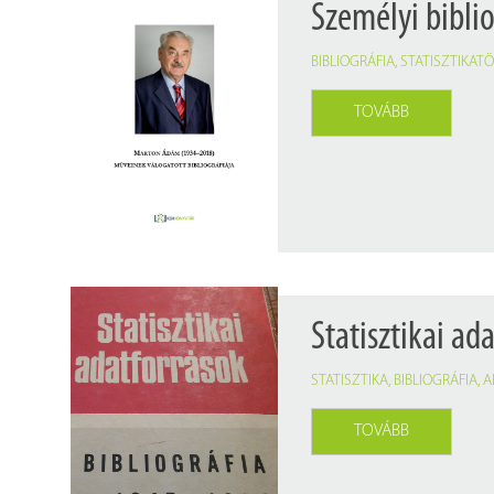
Személyi bibli
BIBLIOGRÁFIA
,
STATISZTIKAT
TOVÁBB
Statisztikai ad
STATISZTIKA
,
BIBLIOGRÁFIA
,
A
TOVÁBB