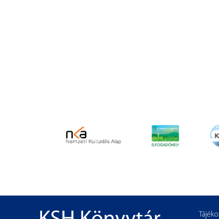
Tájéko