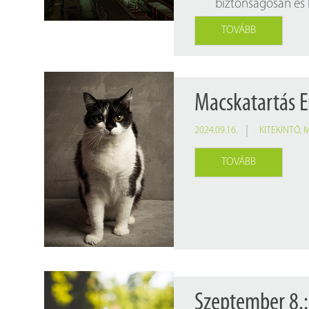
biztonságosan és
TOVÁBB
Macskatartás 
2024.09.16.
KITEKINTŐ
,
TOVÁBB
Szeptember 8.: