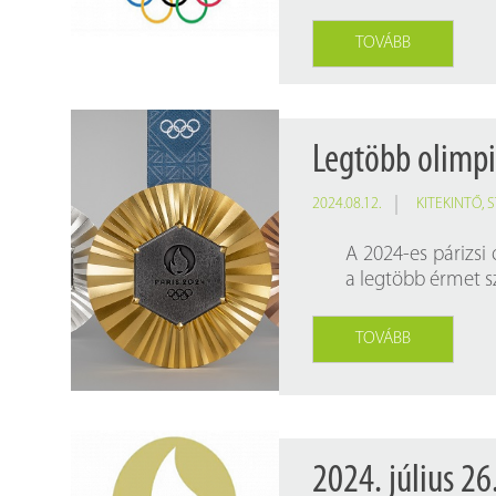
TOVÁBB
Legtöbb olimpi
2024.08.12.
KITEKINTŐ
,
S
A 2024-es párizsi
a legtöbb érmet s
TOVÁBB
2024. július 26