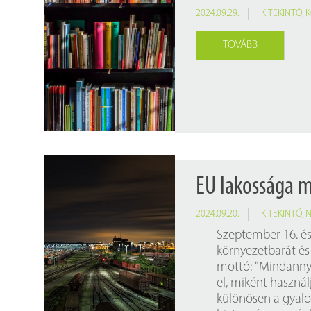
2024.09.29.
KITEKINTŐ
,
K
TOVÁBB
EU lakossága 
2024.09.20.
KITEKINTŐ
,
N
Szeptember 16. és 
környezetbarát és 
mottó: "Mindannyiu
el, miként haszná
különösen a gyalo