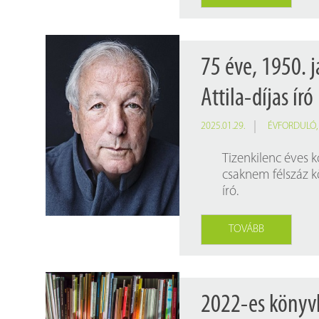
75 éve, 1950. 
Attila-díjas író
2025.01.29.
ÉVFORDULÓ
Tizenkilenc éves k
csaknem félszáz k
író.
TOVÁBB
2022-es könyvki