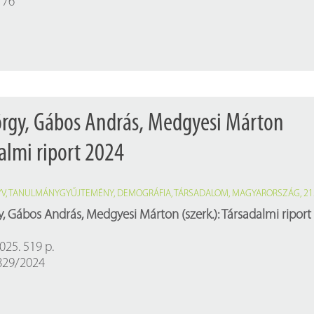
176
Próbahozzáférések adatbázisokho
Kitekintő
Könyvtári Hí
örgy, Gábos András, Medgyesi Márton
dalmi riport 2024
YV
,
TANULMÁNYGYŰJTEMÉNY
,
DEMOGRÁFIA
,
TÁRSADALOM
,
MAGYARORSZÁG
,
21
, Gábos András, Medgyesi Márton (szerk.): Társadalmi riport
025. 519 p.
0829/2024