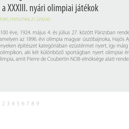
 XXXIII. nyári olimpiai játékok
PORT
,
STATISZTIKA
,
21. SZÁZAD
100 éve, 1924. május 4. és július 27. között Párizsban rend
amelyen az 1896. évi olimpia magyar úszóbajnoka, Hajós A
nyeken építészet kategóriában ezüstérmet nyert, így máig
olimpikon, aki két különböző sportágban nyert olimpiai é
olimpia, amit Pierre de Coubertin NOB-elnöksége alatt rende
1
2
3
4
5
6
7
8
9