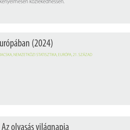
 kényelmesen közlekedhessen.
Európában (2024)
MACSKA
,
NEMZETKÖZI STATISZTIKA
,
EURÓPA
,
21. SZÁZAD
 Az olvasás világnapja