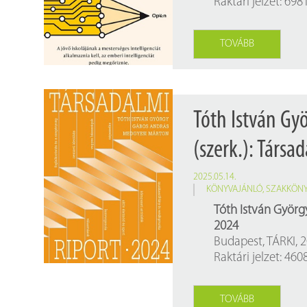
Raktári jelzet: 698
Findura Imre-díszoklevéllel kitüntetett kollégáink
Online katalógus
Galéria
TOVÁBB
Pályázatok
Közérdekű adatok
Tóth István Gy
(szerk.): Társa
2025.05.14.
KÖNYVAJÁNLÓ
,
SZAKKÖN
Tóth István György
2024
Budapest, TÁRKI, 2
Raktári jelzet: 46
TOVÁBB