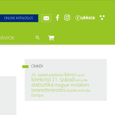
ONLINE KATALÓGUS
VÁNYOK
nyvtár
ját könyveink
da)
mzetközi Statisztikai Figyelő
CÍMKÉK
0–1950
k
könyv
20. század
adatbázis
sport
kitekintő
21. század
könyvtár
ányok
k
statisztika
magyar irodalom
ismeretterjesztés
digitális technika
datbázisok
Európa
datbázisok