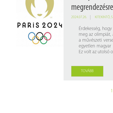
megrendezésre a
2024.07.26.
KITEKINTŐ
,
S
Érdekesség, hogy 
meg az olimpiát, 
a művészeti verse
egyetlen magyar 
Ez volt az utolsó 
TOVÁBB