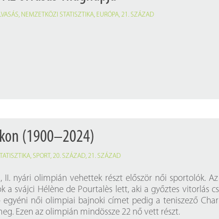
LVASÁS
,
NEMZETKÖZI STATISZTIKA
,
EURÓPA
,
21. SZÁZAD
ákon (1900–2024)
TATISZTIKA
,
SPORT
,
20. SZÁZAD
,
21. SZÁZAD
, II. nyári olimpián vehettek részt először női sportolók. Az
k a svájci Hélène de Pourtalès lett, aki a győztes vitorlás c
ső egyéni női olimpiai bajnoki címet pedig a teniszező Char
eg. Ezen az olimpián mindössze 22 nő vett részt.