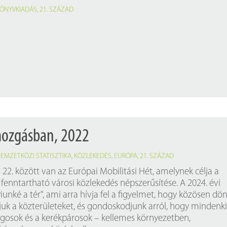
ÖNYVKIADÁS
,
21. SZÁZAD
mozgásban, 2022
EMZETKÖZI STATISZTIKA
,
KÖZLEKEDÉS
,
EURÓPA
,
21. SZÁZAD
22. között van az Európai Mobilitási Hét, amelynek célja a
fenntartható városi közlekedés népszerűsítése. A 2024. évi
nké a tér", ami arra hívja fel a figyelmet, hogy közösen dö
ljuk a közterületeket, és gondoskodjunk arról, hogy mindenki
gosok és a kerékpárosok – kellemes környezetben,