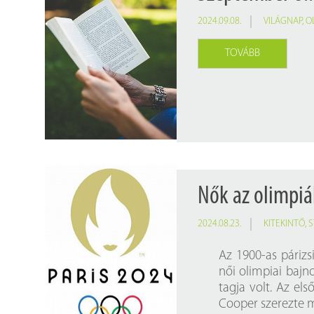
2024.09.08.
VILÁGNAP
,
O
TOVÁBB
Nők az olimpi
2024.08.23.
KITEKINTŐ
,
S
Az 1900-as párizsi
női olimpiai bajno
tagja volt. Az el
Cooper szerezte m