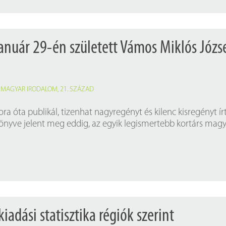
január 29-én született Vámos Miklós Józs
,
MAGYAR IRODALOM
,
21. SZÁZAD
ora óta publikál, tizenhat nagyregényt és kilenc kisregényt írt
önyve jelent meg eddig, az egyik legismertebb kortárs mag
adási statisztika régiók szerint