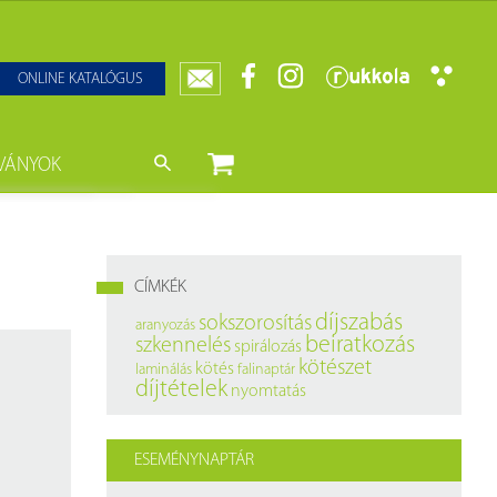
ONLINE KATALÓGUS
VÁNYOK
nyvtár
ját könyveink
da)
mzetközi Statisztikai Figyelő
CÍMKÉK
0–1950
k
díjszabás
sokszorosítás
aranyozás
beiratkozás
szkennelés
spirálozás
ányok
k
kötészet
kötés
laminálás
falinaptár
díjtételek
nyomtatás
datbázisok
datbázisok
ESEMÉNYNAPTÁR