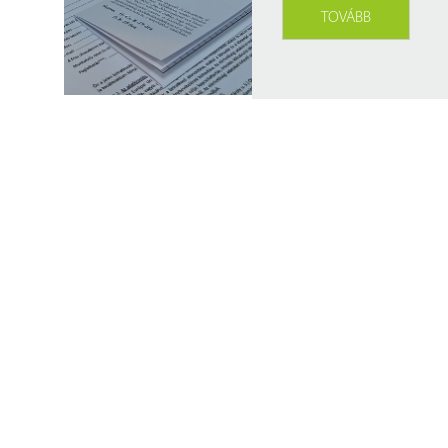
Findura Imre-díszoklevéllel kitüntetett kollégáink
Online katalógus
TOVÁBB
Galéria
Pályázatok
Közérdekű adatok