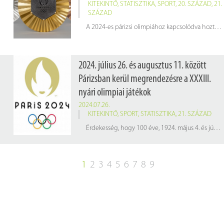
KITEKINTŐ
,
STATISZTIKA
,
SPORT
,
20. SZÁZAD
,
21.
SZÁZAD
A 2024-es párizsi olimpiához kapcsolódva hoztunk nektek egy érdekes statisztikát a legtöbb érmet szerző országokról.
2024. július 26. és augusztus 11. között
Párizsban kerül megrendezésre a XXXIII.
nyári olimpiai játékok
2024.07.26.
KITEKINTŐ
,
SPORT
,
STATISZTIKA
,
21. SZÁZAD
Érdekesség, hogy 100 éve, 1924. május 4. és július 27. között Párizsban rendezték meg az olimpiát, amelyen az 1896. évi olimpia magyar úszóbajnoka, Hajós Alfréd a művészeti versenyeken építészet kategóriában ezüstérmet nyert, így máig ő az egyetlen magyar olimpikon, aki két különböző sportágban nyert olimpiai érmet. Ez volt az utolsó olimpia, amit Pierre de Coubertin NOB-elnöksége alatt rendeztek.
1
2
3
4
5
6
7
8
9