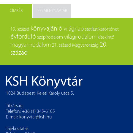
CÍMKÉK
ESEMÉNYNAPTÁR
könyvajánló
világnap
19. század
statisztikatörténet
évforduló
világirodalom
szépirodalom
kitekintő
20.
magyar irodalom
21. század
Magyarország
század
1024 Budapest, Keleti Károly utca 5.
Titkárság
Telefon: +36 (1) 345-6105
E-mail:
konyvtar@ksh.hu
Tájékoztatás