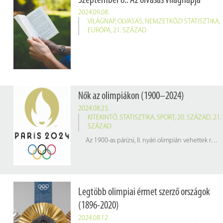
Szeptember 8.: Az olvasás világnapja
2024.09.08.
VILÁGNAP
,
OLVASÁS
,
NEMZETKÖZI STATISZTIKA
,
EURÓPA
,
21. SZÁZAD
Nők az olimpiákon (1900–2024)
2024.08.23.
KITEKINTŐ
,
STATISZTIKA
,
SPORT
,
20. SZÁZAD
,
21.
SZÁZAD
Az 1900-as párizsi, II. nyári olimpián vehettek részt először női sportolók. Az első női olimpiai bajnok a svájci Hélène de Pourtalès lett, aki a győztes vitorlás csapat tagja volt. Az első egyéni női olimpiai bajnoki címet pedig a teniszező Charlotte Cooper szerezte meg. Ezen az olimpián mindössze 22 nő vett részt.
Legtöbb olimpiai érmet szerző országok
(1896-2020)
2024.08.12.