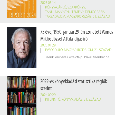
2025.05.14.
KÖNYVAJÁNLÓ
,
SZAKKÖNYV
,
TANULMÁNYGYŰJTEMÉNY
,
DEMOGRÁFIA
,
TÁRSADALOM
,
MAGYARORSZÁG
,
21. SZÁZAD
Tóth István György, Gábos András, Medgyesi Márton (szerk.): Társadalmi riport 2024
Budapest, TÁRKI, 2025. 519 p.
75 éve, 1950. január 29-én született Vámos
Raktári jelzet: 460829/2024
Miklós József Attila-díjas író
2025.01.29.
ÉVFORDULÓ
,
MAGYAR IRODALOM
,
21. SZÁZAD
Tizenkilenc éves kora óta publikál, tizenhat nagyregényt és kilenc kisregényt írt, csaknem félszáz könyve jelent meg eddig, az egyik legismertebb kortárs magyar író.
2022-es könyvkiadási statisztika régiók
szerint
2024.09.29.
KITEKINTŐ
,
KÖNYVKIADÁS
,
21. SZÁZAD