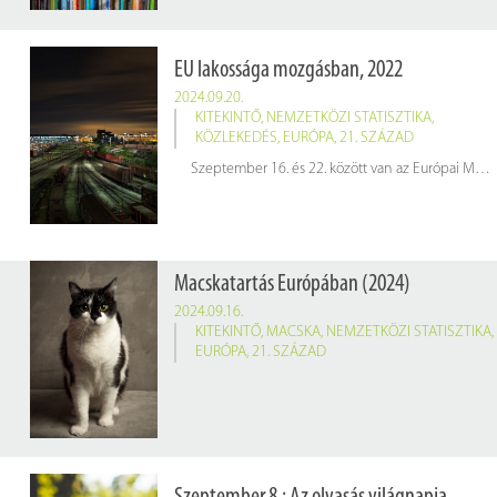
EU lakossága mozgásban, 2022
2024.09.20.
KITEKINTŐ
,
NEMZETKÖZI STATISZTIKA
,
KÖZLEKEDÉS
,
EURÓPA
,
21. SZÁZAD
Szeptember 16. és 22. között van az Európai Mobilitási Hét, amelynek célja a környezetbarát és fenntartható városi közlekedés népszerűsítése. A 2024. évi mottó: "Mindannyiunké a tér", ami arra hívja fel a figyelmet, hogy közösen döntsük el, miként használjuk a közterületeket, és gondoskodjunk arról, hogy mindenki – különösen a gyalogosok és a kerékpárosok – kellemes környezetben, biztonságosan és kényelmesen közlekedhessen.
Macskatartás Európában (2024)
2024.09.16.
KITEKINTŐ
,
MACSKA
,
NEMZETKÖZI STATISZTIKA
,
EURÓPA
,
21. SZÁZAD