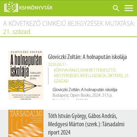
A KÖVETKEZŐ CIMKÉJŰ BEJEGYZÉSEK MUTATÁSA:
ONLINE KATALÓGUS
21. század
RÓLUNK
LÁTOGATÁS ELŐTT
Gloviczki Zoltán: A holnapután iskolája
SZOLGÁLTATÁSOK
2026.06.11.
KONFERENCIÁK
KÖNYVAJÁNLÓ
,
ISMERETTERJESZTŐ
,
MESTERSÉGES INTELLIGENCIA
,
OKTATÁS
,
21.
ADATBÁZISOK
SZÁZAD
Gloviczki Zoltán: A holnapután iskolája
BLOG
Budapest, Open Books, 2024. 313 p.
Raktári jelzet: 698176
KIADVÁNYOK
Tóth István György, Gábos András,
Medgyesi Márton (szerk.): Társadalmi
riport 2024