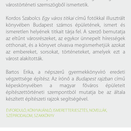
várostörténeti szemszögből ismertetik.
Kordos Szabolcs
Egy ​város titkai
című fotókkal illusztrált
könyvében Budapest számos épületének, ismert és
ismeretlen helyének titkait tárja fel. A szerző bemutatja
az eltűnt városrészeket, az egykor ünnepelt hírességek
otthonait, és a könyvet olvasva megismerhetjük azokat
az embereket, sorsokat, történeteket, amelyek ezt a
várost alakították.
Bartos Erika, a népszerű gyermekkönyvíró eredeti
végzettsége építész. Az írónő a
Budapest ​rajzban
című
képeskönyvében a magyar főváros épületeit
építészettörténeti szempontból mutatja be az általa
készített építészeti rajzok segítségével.
ÉVFORDULÓ
,
KÖNYVAJÁNLÓ
,
ISMERETTERJESZTÉS
,
NOVELLÁK
,
SZÉPIRODALOM
,
SZAKKÖNYV