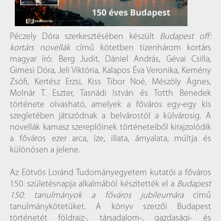
Péczely Dóra szerkesztésében készült
Budapest ​off:
kortárs novellák
című kötetben tizenhárom kortárs
magyar író: Berg Judit, Dániel András, Gévai Csilla,
Gimesi Dóra, Jeli Viktória, Kalapos Éva Veronika, Kemény
Zsófi, Kertész Erzsi, Kiss Tibor Noé, Mészöly Ágnes,
Molnár T. Eszter, Tasnádi István és Totth Benedek
története olvasható, amelyek a főváros egy-egy kis
szegletében játszódnak a belvárostól a külvárosig. A
novellák kamasz szereplőinek történeteiből kirajzolódik
a főváros ezer arca, íze, illata, árnyalata, múltja és
különösen a jelene.
Az Eötvös Loránd Tudományegyetem kutatói a főváros
150. születésnapja alkalmából készítették el a
Budapest
150: tanulmányok a főváros jubileumára
című
tanulmánykötetüket. A könyv szerzői Budapest
történetét földrajz-, társadalom-, gazdasági- és