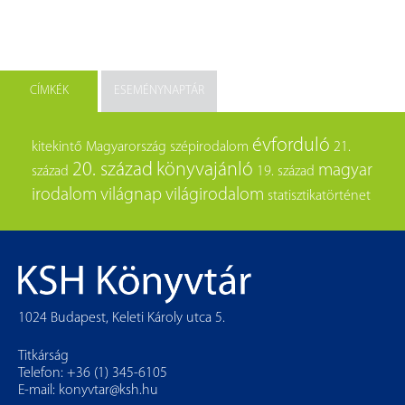
CÍMKÉK
ESEMÉNYNAPTÁR
évforduló
kitekintő
Magyarország
szépirodalom
21.
20. század
könyvajánló
magyar
század
19. század
irodalom
világnap
világirodalom
statisztikatörténet
1024 Budapest, Keleti Károly utca 5.
Titkárság
Telefon: +36 (1) 345-6105
E-mail:
konyvtar@ksh.hu