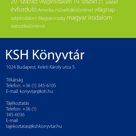
20. század
világirodalom
19. század
21. század
évforduló
világnap
Amerika
művelődéstörténet
magyar irodalom
szépirodalom
Magyarország
statisztikatörténet
1024 Budapest, Keleti Károly utca 5.
Titkárság
Telefon: +36 (1) 345-6105
E-mail:
konyvtar@ksh.hu
Tájékoztatás
Telefon: +36 (1)
345-6036
E-mail:
tajekoztatas@kshkonyvtar.hu