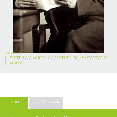
2022.08.09.
ÉVFORDULÓ
,
VILÁGIRODALOM
,
SZÉPIRODALOM
,
NÉMETORSZÁG
,
20.
SZÁZAD
CÍMKÉK
ESEMÉNYNAPTÁR