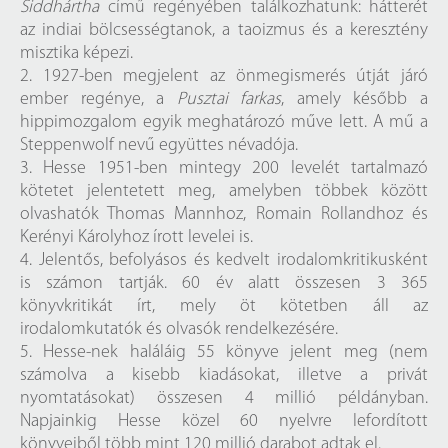
Siddhártha
című regényében találkozhatunk: hátterét
az indiai bölcsességtanok, a taoizmus és a keresztény
misztika képezi.
2. 1927-ben megjelent az önmegismerés útját járó
ember regénye, a
Pusztai farkas
, amely később a
hippimozgalom egyik meghatározó műve lett. A mű a
Steppenwolf nevű együttes névadója.
3. Hesse 1951-ben mintegy 200 levelét tartalmazó
kötetet jelentetett meg, amelyben többek között
olvashatók Thomas Mannhoz, Romain Rollandhoz és
Kerényi Károlyhoz írott levelei is.
4. Jelentős, befolyásos és kedvelt irodalomkritikusként
is számon tartják. 60 év alatt összesen 3 365
könyvkritikát írt, mely öt kötetben áll az
irodalomkutatók és olvasók rendelkezésére.
5. Hesse-nek haláláig 55 könyve jelent meg (nem
számolva a kisebb kiadásokat, illetve a privát
nyomtatásokat) összesen 4 millió példányban.
Napjainkig Hesse közel 60 nyelvre lefordított
könyveiből több mint 120 millió darabot adtak el.