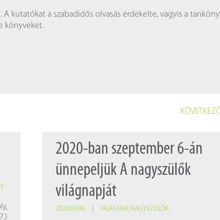
lt. A kutatókat a szabadidős olvasás érdekelte, vagyis a tankön
e könyveket.
KÖVETKEZŐ
2020-ban szeptember 6-án
ünnepeljük A nagyszülők
világnapját
ET
y,
2020.09.06.
VILÁGNAP
,
NAGYSZÜLŐK
7.)