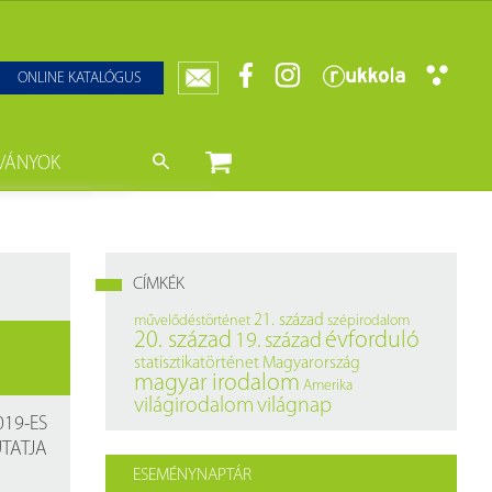
ONLINE KATALÓGUS
VÁNYOK
nyvtár
ját könyveink
da)
mzetközi Statisztikai Figyelő
CÍMKÉK
0–1950
k
21. század
művelődéstörténet
szépirodalom
20. század
évforduló
19. század
ányok
k
statisztikatörténet
Magyarország
magyar irodalom
Amerika
datbázisok
világirodalom
világnap
19-ES
TATJA
datbázisok
ESEMÉNYNAPTÁR