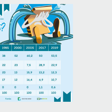
Próbahozzáférések adatbázisokho
Kitekintő
Könyvtári Hí