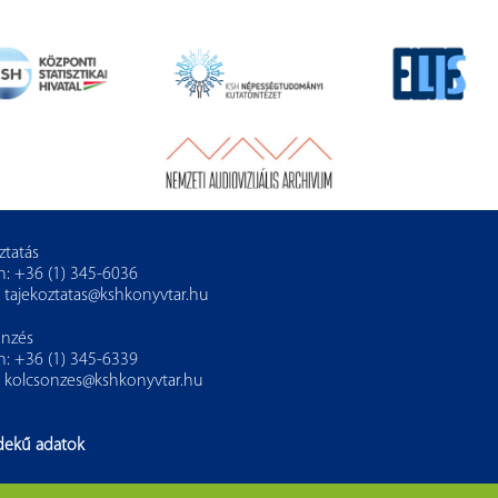
ztatás
n: +36 (1) 345-6036
:
tajekoztatas@kshkonyvtar.hu
önzés
n: +36 (1) 345-6339
:
kolcsonzes@kshkonyvtar.hu
dekű adatok