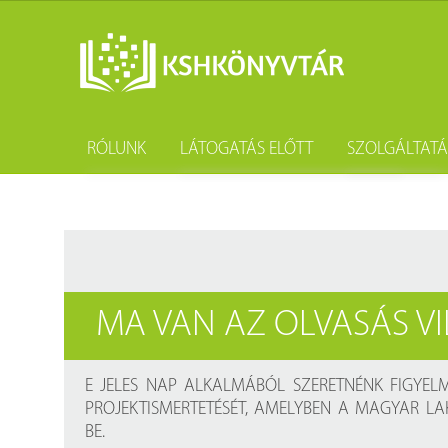
RÓLUNK
LÁTOGATÁS ELŐTT
SZOLGÁLTAT
A könyvtár története
Könyvtárhasználat
Kutatástámo
Gyűjteményünk
Adatvédelem
Könyvtárköz
Tevékenységünk
Közösségi szolgálat
Kötészet és 
MA VAN AZ OLVASÁS V
Szakmai együttműködési megállapodások
Csoportos látogatás
Kérdezd a k
Partnereink
Elérhetőség
Születésnap
E JELES NAP ALKALMÁBÓL SZERETNÉNK FIGYELM
PROJEKTISMERTETÉSÉT, AMELYBEN A MAGYAR L
Munkatársaink
Díjtételek
BE.