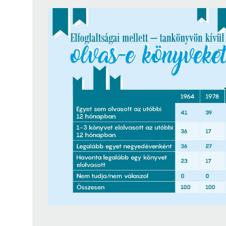
Findura Imre-díszoklevéllel kitüntetett kollégáink
Online katalógus
Galéria
Pályázatok
Közérdekű adatok