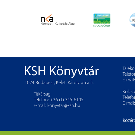
Tájéko
Telefo
E-mail
1024 Budapest, Keleti Károly utca 5.
Kölcs
Titkárság
Telefo
Telefon: +36 (1) 345-6105
E-mail
E-mail:
konyvtar@ksh.hu
Közér