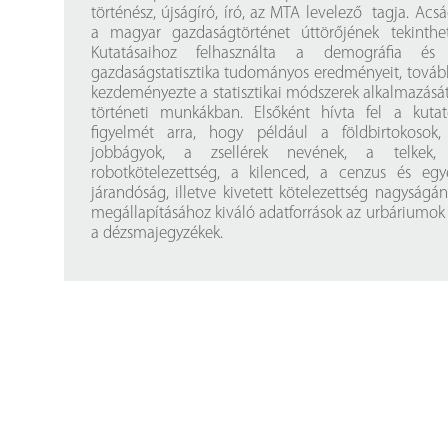
történész, újságíró, író, az MTA levelező tagja. Acs
a magyar gazdaságtörténet úttörőjének tekinthet
Kutatásaihoz felhasználta a demográfia és
gazdaságstatisztika tudományos eredményeit, tová
kezdeményezte a statisztikai módszerek alkalmazásá
történeti munkákban. Elsőként hívta fel a kutat
figyelmét arra, hogy például a földbirtokosok,
jobbágyok, a zsellérek nevének, a telkek,
robotkötelezettség, a kilenced, a cenzus és egy
járandóság, illetve kivetett kötelezettség nagyságá
megállapításához kiváló adatforrások az urbáriumok
a dézsmajegyzékek.