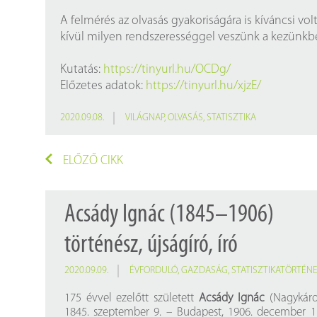
A felmérés az olvasás gyakoriságára is kíváncsi vo
kívül milyen rendszerességgel veszünk a kezünkb
Kutatás:
https://tinyurl.hu/OCDg/
Előzetes adatok:
https://tinyurl.hu/xjzE/
2020.09.08.
VILÁGNAP
,
OLVASÁS
,
STATISZTIKA
ELŐZŐ CIKK
Acsády Ignác (1845–1906)
történész, újságíró, író
2020.09.09.
ÉVFORDULÓ
,
GAZDASÁG
,
STATISZTIKATÖRTÉN
175 évvel ezelőtt született
Acsády Ignác
(Nagykárol
1845. szeptember 9. – Budapest, 1906. december 1