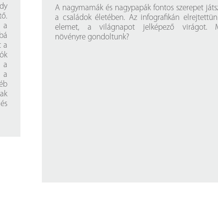
ády
A nagymamák és nagypapák fontos szerepet játs
ő.
a családok életében. Az infografikán elrejtettü
 a
elemet, a világnapot jelképező virágot. M
bbá
növényre gondoltunk?
t a
ók
 a
 a
éb
nak
 és