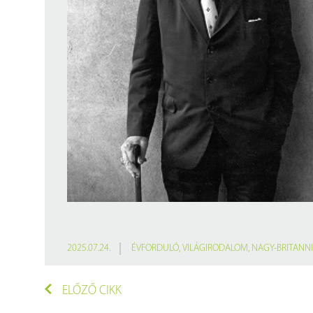
Findura Imre-díszoklevéllel kitüntetett kollégáink
Online katalógus
Galéria
Pályázatok
Közérdekű adatok
2025.07.24.
ÉVFORDULÓ
,
VILÁGIRODALOM
,
NAGY-BRITANN
ELŐZŐ CIKK