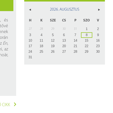
z
2026. AUGUSZTUS
rlap
, és
H
K
SZE
CS
P
SZO
V
etővé
1
2
27
28
29
30
31
nnek
3
4
5
6
7
8
9
során
10
11
12
13
14
15
16
az
Én,
17
18
19
20
21
22
23
i, az
24
25
26
27
28
29
30
oár,
31
 CIKK