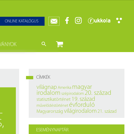
ONLINE KATALÓGUS
VÁNYOK
nyvtár
ját könyveink
da)
mzetközi Statisztikai Figyelő
CÍMKÉK
0–1950
k
magyar
világnap
Amerika
irodalom
20. század
szépirodalom
ányok
k
19. század
statisztikatörténet
évforduló
művelődéstörténet
L
datbázisok
világirodalom
Magyarország
21. század
,
datbázisok
ESEMÉNYNAPTÁR