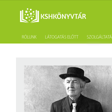
RÓLUNK
LÁTOGATÁS ELŐTT
SZOLGÁLTAT
A könyvtár története
Könyvtárhasználat
Kutatástámo
Gyűjteményünk
Adatvédelem
Könyvtárköz
Tevékenységünk
Közösségi szolgálat
Kötészet és 
Szakmai együttműködési megállapodások
Csoportos látogatás
Kérdezd a k
Partnereink
Elérhetőség
Születésnap
Munkatársaink
Díjtételek