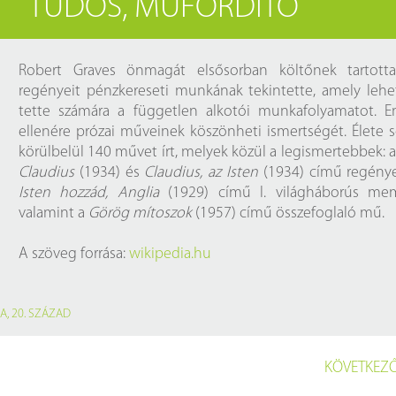
TUDÓS, MŰFORDÍTÓ
Próbahozzáférések adatbázisokho
Kitekintő
Könyvtári Hí
Robert Graves önmagát elsősorban költőnek tartotta
regényeit pénzkereseti munkának tekintette, amely leh
tette számára a független alkotói munkafolyamatot. E
ellenére prózai műveinek köszönheti ismertségét. Élete 
körülbelül 140 művet írt, melyek közül a legismertebbek: 
Claudius
(1934) és
Claudius, az Isten
(1934) című regénye
Isten hozzád, Anglia
(1929) című I. világháborús mem
valamint a
Görög mítoszok
(1957) című összefoglaló mű.
A szöveg forrása:
wikipedia.hu
IA
,
20. SZÁZAD
KÖVETKEZŐ