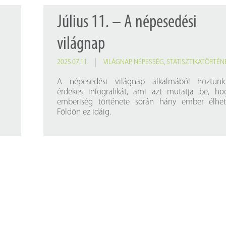
Július 11. – A népesedési
világnap
2025.07.11.
VILÁGNAP
,
NÉPESSÉG
,
STATISZTIKATÖRTÉN
A népesedési világnap alkalmából hoztun
érdekes infografikát, ami azt mutatja be, ho
emberiség története során hány ember élhet
Földön ez idáig.