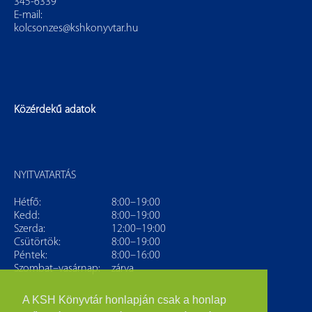
345-6339
E-mail:
kolcsonzes@kshkonyvtar.hu
Közérdekű adatok
NYITVATARTÁS
Hétfő:
8:00–19:00
Kedd:
8:00–19:00
Szerda:
12:00–19:00
Csütörtök:
8:00–19:00
Péntek:
8:00–16:00
Szombat–vasárnap:
zárva
A KSH Könyvtár honlapján csak a honlap