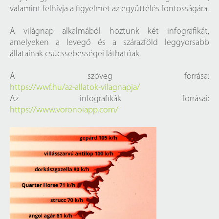
valamint felhívja a figyelmet az együttélés fontosságára.
A világnap alkalmából hoztunk két infografikát,
amelyeken a levegő és a szárazföld leggyorsabb
állatainak csúcssebességei láthatóak.
A szöveg forrása:
https://wwf.hu/az-allatok-vilagnapja/
Az infografikák forrásai:
https://www.voronoiapp.com/