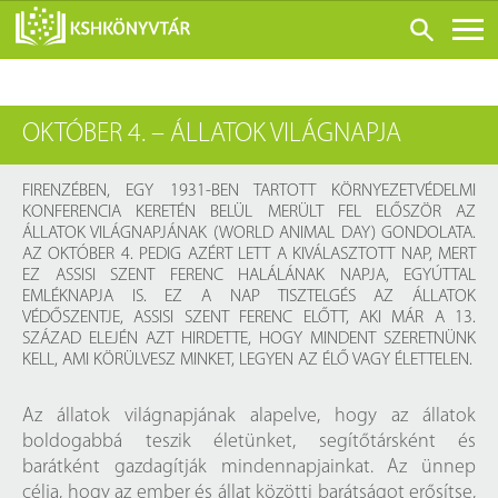
ONLINE KATALÓGUS
OKTÓBER 4. – ÁLLATOK VILÁGNAPJA
RÓLUNK
LÁTOGATÁS ELŐTT
FIRENZÉBEN, EGY 1931-BEN TARTOTT KÖRNYEZETVÉDELMI
KONFERENCIA KERETÉN BELÜL MERÜLT FEL ELŐSZÖR AZ
SZOLGÁLTATÁSOK
ÁLLATOK VILÁGNAPJÁNAK (WORLD ANIMAL DAY) GONDOLATA.
AZ OKTÓBER 4. PEDIG AZÉRT LETT A KIVÁLASZTOTT NAP, MERT
KONFERENCIÁK
EZ ASSISI SZENT FERENC HALÁLÁNAK NAPJA, EGYÚTTAL
ADATBÁZISOK
EMLÉKNAPJA IS. EZ A NAP TISZTELGÉS AZ ÁLLATOK
VÉDŐSZENTJE, ASSISI SZENT FERENC ELŐTT, AKI MÁR A 13.
BLOG
SZÁZAD ELEJÉN AZT HIRDETTE, HOGY MINDENT SZERETNÜNK
KELL, AMI KÖRÜLVESZ MINKET, LEGYEN AZ ÉLŐ VAGY ÉLETTELEN.
KIADVÁNYOK
Az állatok világnapjának alapelve, hogy az állatok
boldogabbá teszik életünket, segítőtársként és
barátként gazdagítják mindennapjainkat. Az ünnep
célja, hogy az ember és állat közötti barátságot erősítse,