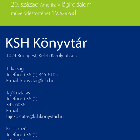
20. század
világirodalom
Amerika
19. század
művelődéstörténet
1024 Budapest, Keleti Károly utca 5.
Titkárság
Telefon: +36 (1) 345-6105
E-mail:
konyvtar@ksh.hu
Tájékoztatás
Telefon: +36 (1)
345-6036
E-mail:
tajekoztatas@kshkonyvtar.hu
Kölcsönzés
Telefon: +36 (1)