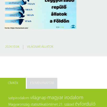
2024.10.04.
VILÁGNAP
,
ÁLLATOK
CÍMKÉK
ESEMÉNYNAPTÁR
magyar irodalom
világnap
szépirodalom
évforduló
Magyarország
statisztikatörténet
21. század