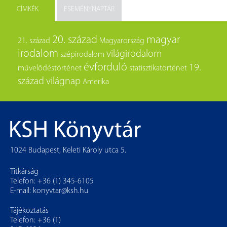
CÍMKÉK
ESEMÉNYNAPTÁR
20. század
magyar
21. század
Magyarország
irodalom
világirodalom
szépirodalom
évforduló
19.
művelődéstörténet
statisztikatörténet
század
világnap
Amerika
1024 Budapest, Keleti Károly utca 5.
Titkárság
Telefon: +36 (1) 345-6105
E-mail:
konyvtar@ksh.hu
Tájékoztatás
Telefon: +36 (1)