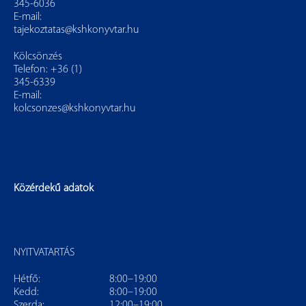
345-6036
E-mail:
tajekoztatas@kshkonyvtar.hu
Kölcsönzés
Telefon: +36 (1)
345-6339
E-mail:
kolcsonzes@kshkonyvtar.hu
Közérdekű adatok
NYITVATARTÁS
Hétfő:
8:00–19:00
Kedd:
8:00–19:00
Szerda:
12:00–19:00