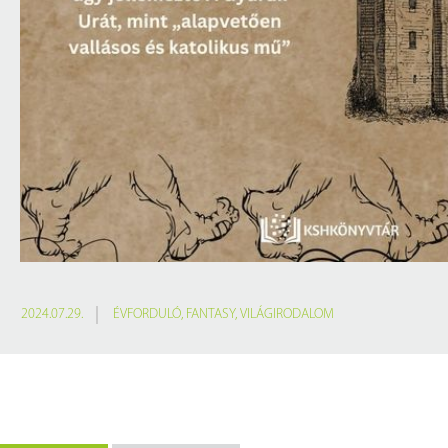
2024.07.29.
ÉVFORDULÓ
,
FANTASY
,
VILÁGIRODALOM