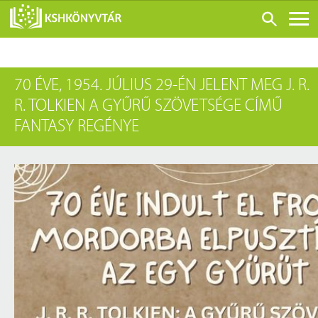
ONLINE KATALÓGUS
70 ÉVE, 1954. JÚLIUS 29-ÉN JELENT MEG J. R.
RÓLUNK
R. TOLKIEN A GYŰRŰ SZÖVETSÉGE CÍMŰ
LÁTOGATÁS ELŐTT
FANTASY REGÉNYE
SZOLGÁLTATÁSOK
KONFERENCIÁK
ADATBÁZISOK
BLOG
KIADVÁNYOK