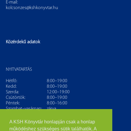
E-mail:
kolcsonzes@kshkonyvtar.hu
Közérdekű adatok
NYITVATARTÁS
Hétfő:
8:00–19:00
Kedd:
8:00–19:00
Szerda:
12:00–19:00
Csütörtök:
8:00–19:00
Péntek:
8:00–16:00
Szombat–vasárnap:
zárva
A KSH Könyvtár honlapján csak a honlap
működéshez szükséges sütik találhatók. A