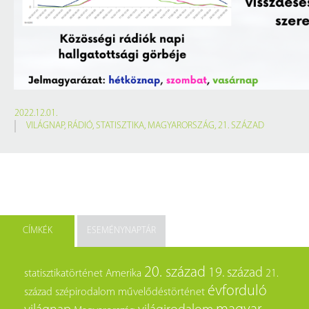
2022.12.01.
VILÁGNAP
,
RÁDIÓ
,
STATISZTIKA
,
MAGYARORSZÁG
,
21. SZÁZAD
CÍMKÉK
ESEMÉNYNAPTÁR
20. század
19. század
statisztikatörténet
Amerika
21.
évforduló
század
szépirodalom
művelődéstörténet