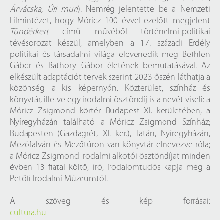
Árvácska, Úri muri
). Nemrég jelentette be a Nemzeti
Filmintézet, hogy Móricz 100 évvel ezelőtt megjelent
Tündérkert
című művéből történelmi-politikai
tévésorozat készül, amelyben a 17. századi Erdély
politikai és társadalmi világa elevenedik meg Bethlen
Gábor és Báthory Gábor életének bemutatásával. Az
elkészült adaptációt tervek szerint 2023 őszén láthatja a
közönség a kis képernyőn. Közterület, színház és
könyvtár, illetve egy irodalmi ösztöndíj is a nevét viseli: a
Móricz Zsigmond körtér Budapest XI. kerületében; a
Nyíregyházán található a Móricz Zsigmond Színház;
Budapesten (Gazdagrét, XI. ker.), Tatán, Nyíregyházán,
Mezőfalván és Mezőtúron van könyvtár elnevezve róla;
a Móricz Zsigmond irodalmi alkotói ösztöndíjat minden
évben 13 fiatal költő, író, irodalomtudós kapja meg a
Petőfi Irodalmi Múzeumtól.
A szöveg és kép forrásai:
cultura.hu