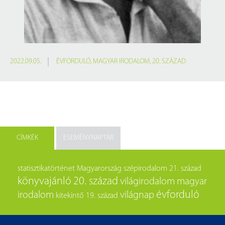
2022.09.05.
ÉVFORDULÓ
,
MAGYAR IRODALOM
,
20. SZÁZAD
CÍMKÉK
ESEMÉNYNAPTÁR
statisztikatörténet
Magyarország
szépirodalom
21. század
könyvajánló
20. század
világirodalom
magyar
évforduló
irodalom
világnap
kitekintő
19. század