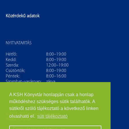
Közérdekű adatok
NYITVATARTÁS
Hétfő:
8:00–19:00
Kedd:
8:00–19:00
Szerda:
12:00–19:00
Csütörtök:
8:00–19:00
Péntek:
8:00–16:00
Szombat–vasárnap:
zárva
A KSH Könyvtár honlapján csak a honlap
működéshez szükséges sütik találhatók. A
sütikről szóló tájékoztató a következő linken
© 2013–2022 Központi Statisztikai
olvasható el.
süti tájékoztató
Hivatal Könyvtár