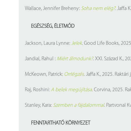
Wallace, Jennifer Breheny:
Soha nem elég?
. Jaffa 
EGÉSZSÉG, ÉLETMÓD
Jackson, Laura Lynne:
Jelek
. Good Life Books, 2025.
Jandial, Rahul :
Miért álmodunk?
. XXI. Század K., 2
McKeown, Patrick:
Orrlégzés
. Jaffa K., 2025. Raktári
Raj, Roshini:
A belek megújítása
. Corvina, 2025. Ra
Stanley, Kara:
Szemben a fájdalommal
. Partvonal K
FENNTARTHATÓ KÖRNYEZET