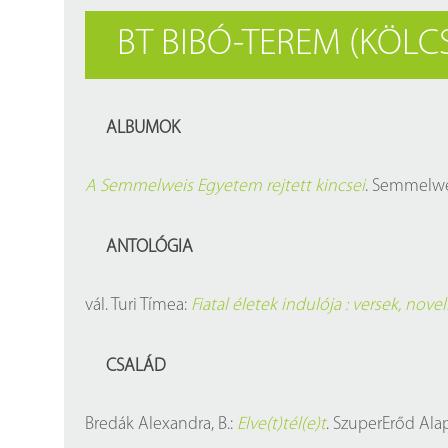
Findura Imre-díszoklevéllel kitüntetett kollégáink
Online katalógus
BT BIBÓ-TEREM (KÖL
Galéria
Pályázatok
ALBUMOK
Közérdekű adatok
A Semmelweis Egyetem rejtett kincsei
. Semmelwei
ANTOLÓGIA
vál. Turi Tímea:
Fiatal életek indulója : versek, novel
CSALÁD
Bredák Alexandra, B.:
Elve(t)tél(e)t
. SzuperErőd Alap