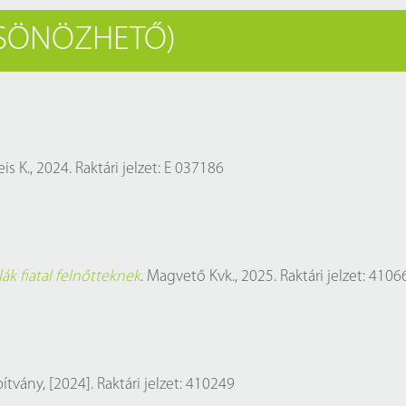
Próbahozzáférések adatbázisokho
Kitekintő
CSÖNÖZHETŐ)
Könyvtári Hí
s K., 2024. Raktári jelzet: E 037186
lák fiatal felnőtteknek
. Magvető Kvk., 2025. Raktári jelzet: 4106
ítvány, [2024]. Raktári jelzet: 410249