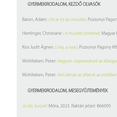
GYERMEKIRODALOM, KEZDŐ OLVASÓK
Baron, Adam:
Oscar és az oroszlán
. Pozsonyi Pagony
Herrlinger, Christiane :
A húsvéti történet
. Magyar B
Kiss Judit Ágnes:
Lívia, a varjú
. Pozsonyi Pagony Kft.
Wohlleben, Peter:
Hogyan cseperednek az állatgy
Wohlleben, Peter:
Hol laknak az állatok az erdőbe
GYERMEKIRODALOM, MESEGYŰJTEMÉNYEK
Jó éjt, kutyik!
. Móra, 2023. Raktári jelzet: 866095