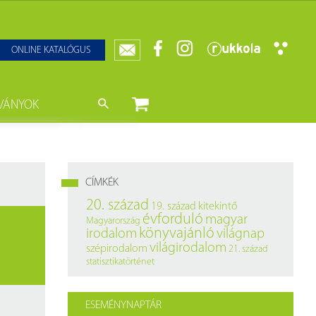
ONLINE KATALÓGUS
VÁNYOK
nyvtár
ját könyveink
da)
mzetközi Statisztikai Figyelő
CÍMKÉK
0–1950
k
20. század
19. század
kitekintő
évforduló
magyar
Magyarország
ányok
k
könyvajánló
irodalom
világnap
világirodalom
szépirodalom
21. század
datbázisok
statisztikatörténet
datbázisok
ESEMÉNYNAPTÁR