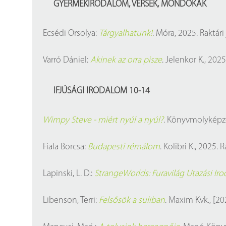
GYERMEKIRODALOM, VERSEK, MONDÓKÁK
Ecsédi Orsolya:
Tárgyalhatunk!
. Móra, 2025. Raktári
Varró Dániel:
Akinek az orra pisze
. Jelenkor K., 2025
IFJÚSÁGI IRODALOM 10-14
Wimpy Steve - miért nyúl a nyúl?
. Könyvmolyképző 
Fiala Borcsa:
Budapesti rémálom
. Kolibri K., 2025. 
Lapinski, L. D.:
StrangeWorlds: Furavilág Utazási Iro
Libenson, Terri:
Felsősök a suliban
. Maxim Kvk., [20