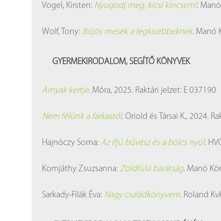
Vogel, Kirsten:
Nyugodj meg, kicsi kincsem!
. Manó 
Wolf, Tony:
Bújós mesék a legkisebbeknek
. Manó K
GYERMEKIRODALOM, SEGÍTŐ KÖNYVEK
Árnyak kertje
. Móra, 2025. Raktári jelzet: E 037190
Nem félünk a farkastól
. Oriold és Társai K., 2024. R
Hajnóczy Soma:
Az ifjú bűvész és a bölcs nyúl
. HVG
Komjáthy Zsuzsanna:
Zöldfülű barátság
. Manó Köny
Sarkady-Filák Éva:
Nagy családkönyvem
. Roland Kvk