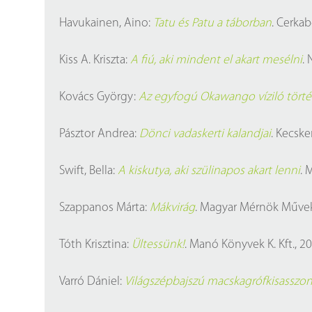
Havukainen, Aino:
Tatu és Patu a táborban
. Cerkab
Kiss A. Kriszta:
A fiú, aki mindent el akart mesélni
. 
Kovács György:
Az egyfogú Okawango víziló tört
Pásztor Andrea:
Dönci vadaskerti kalandjai
. Kecske
Swift, Bella:
A kiskutya, aki szülinapos akart lenni
. 
Szappanos Márta:
Mákvirág
. Magyar Mérnök Művek K
Tóth Krisztina:
Ültessünk!
. Manó Könyvek K. Kft., 20
Varró Dániel:
Világszépbajszú macskagrófkisasszo