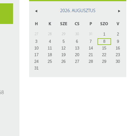
z
2026. AUGUSZTUS
rlap
H
K
SZE
CS
P
SZO
V
1
2
27
28
29
30
31
3
4
5
6
7
8
9
10
11
12
13
14
15
16
17
18
19
20
21
22
23
24
25
26
27
28
29
30
31
68