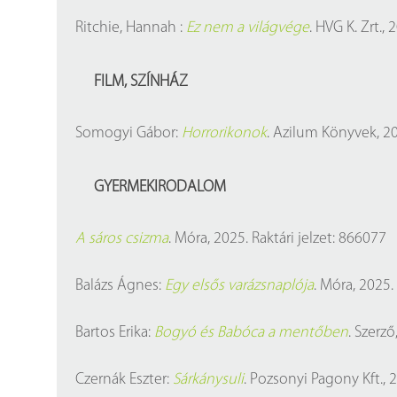
Ritchie, Hannah :
Ez nem a világvége
. HVG K. Zrt., 
FILM, SZÍNHÁZ
Somogyi Gábor:
Horrorikonok
. Azilum Könyvek, 20
GYERMEKIRODALOM
A sáros csizma
. Móra, 2025. Raktári jelzet: 866077
Balázs Ágnes:
Egy elsős varázsnaplója
. Móra, 2025.
Bartos Erika:
Bogyó és Babóca a mentőben
. Szerző
Czernák Eszter:
Sárkánysuli
. Pozsonyi Pagony Kft., 2