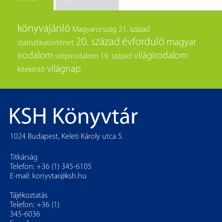
könyvajánló
Magyarország
21. század
20. század
évforduló
magyar
statisztikatörténet
irodalom
világirodalom
szépirodalom
19. század
világnap
kitekintő
1024 Budapest, Keleti Károly utca 5.
Titkárság
Telefon: +36 (1) 345-6105
E-mail:
konyvtar@ksh.hu
Tájékoztatás
Telefon: +36 (1)
345-6036