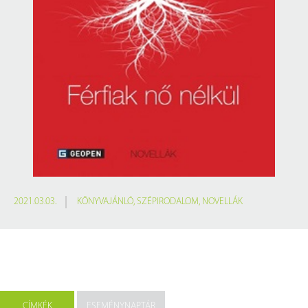
2021.03.03.
KÖNYVAJÁNLÓ
,
SZÉPIRODALOM
,
NOVELLÁK
CÍMKÉK
ESEMÉNYNAPTÁR