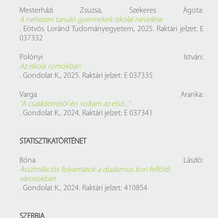
Mesterházi Zsuzsa, Szekeres Ágota:
A nehezen tanuló gyermekek iskolai nevelése
. Eötvös Loránd Tudományegyetem, 2025. Raktári jelzet: E
037332
Polónyi István:
Az iskola romokban
. Gondolat K., 2025. Raktári jelzet: E 037335
Varga Aranka:
"A családomból én voltam az első..."
. Gondolat K., 2024. Raktári jelzet: E 037341
STATISZTIKATÖRTÉNET
Bóna László:
Asszimilációs folyamatok a dualizmus kori felföldi
városokban
. Gondolat K., 2024. Raktári jelzet: 410854
SZERBIA