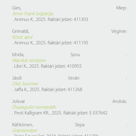
Gies, Miep:
Anne Frank bújtatója
. Animus K., 2025. Raktári jelzet: 411303
Grimaldi, Virginie:
Köszi, apu!
. Animus K., 2025. Raktári jelzet: 411195
Ishida, Syou :
Macskát receptre
. Libri K., 2025. Raktári jelzet: 410955
Jásdi István :
Oké, boomer
. Jaffa K., 2025. Raktári jelzet: 411268
Jolsvai András:
Összegyűrt nemzedék
. Pesti Kalligram Kft., 2025. Raktári jelzet: E 037642
Kähkönen, Sirpa :
Gránitember