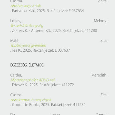
Csorba Anita:
Ahol te vagy a szín
. Partvonal Kvk., 2025. Raktári jelzet: E 037634
Lopez, Melody:
Testvérféltékenység
. Z-Press K. - Antener Kft., 2025. Raktári jelzet: 411280
Máté Zita:
Többnyelvű gyerekek
. Tea K., 2025. Raktári jelzet: E 037637
EGÉSZSÉG, ÉLETMÓD
Carder, Meredith:
Mindennapi élet ADHD-val
. Édesvíz K., 2025. Raktári jelzet: 411272
Csomai Zita:
Autoimmun betegségek
. Good Life Books, 2025. Raktári jelzet: 411274