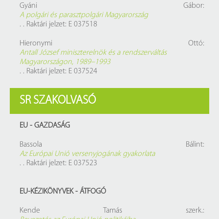
Gyáni Gábor:
A polgári és parasztpolgári Magyarország
. . Raktári jelzet: E 037518
Hieronymi Ottó:
Antall József miniszterelnök és a rendszerváltás
Magyarországon, 1989–1993
. . Raktári jelzet: E 037524
SR SZAKOLVASÓ
EU - GAZDASÁG
Bassola Bálint:
Az Európai Unió versenyjogának gyakorlata
. . Raktári jelzet: E 037523
EU-KÉZIKÖNYVEK - ÁTFOGÓ
Kende Tamás szerk.: