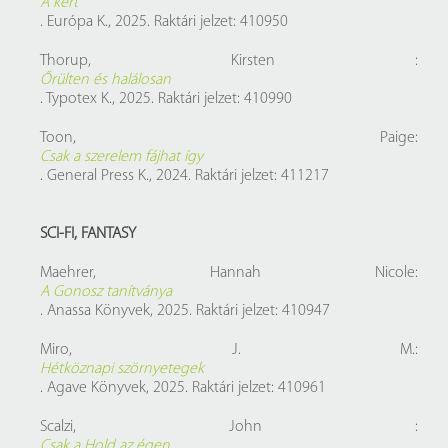
A kert
. Európa K., 2025. Raktári jelzet: 410950
Thorup, Kirsten :
Őrülten és halálosan
. Typotex K., 2025. Raktári jelzet: 410990
Toon, Paige:
Csak a szerelem fájhat így
. General Press K., 2024. Raktári jelzet: 411217
SCI-FI, FANTASY
Maehrer, Hannah Nicole:
A Gonosz tanítványa
. Anassa Könyvek, 2025. Raktári jelzet: 410947
Miro, J. M.:
Hétköznapi szörnyetegek
. Agave Könyvek, 2025. Raktári jelzet: 410961
Scalzi, John :
Csak a Hold az égen