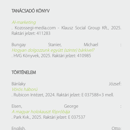
TANÁCSADÓ KÖNYV
AI-marketing
. Kozossegi-media.com - Klausz Social Group Kft., 2025.
Raktári jelzet: 411283
Bungay Stanier, Michael :
Hogyan dolgozzunk együtt (szinte) bárkivel?
. HVG Könyvek, 2025. Raktári jelzet: 410985
TÖRTÉNELEM
Bánlaky József:
Vörös háború
. Rubicon Intézet, 2024. Raktári jelzet: E 037588+3 mell.
Eisen, George :
A magyar holokauszt főpróbája
. Park Kvk., 2025. Raktári jelzet: E 037537
English, Otto: