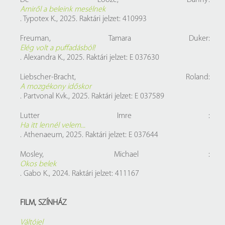
De Looze, Danny:
Amiről a beleink mesélnek
. Typotex K., 2025. Raktári jelzet: 410993
Freuman, Tamara Duker:
Elég volt a puffadásból!
. Alexandra K., 2025. Raktári jelzet: E 037630
Liebscher-Bracht, Roland:
A mozgékony időskor
. Partvonal Kvk., 2025. Raktári jelzet: E 037589
Lutter Imre :
Ha itt lennél velem...
. Athenaeum, 2025. Raktári jelzet: E 037644
Mosley, Michael :
Okos belek
. Gabo K., 2024. Raktári jelzet: 411167
FILM, SZÍNHÁZ
Váltójel