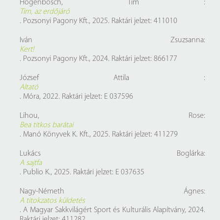
Hogenbosch, Tim :
Tim, az erdőjáró
. Pozsonyi Pagony Kft., 2025. Raktári jelzet: 411010
Iván Zsuzsanna:
Kert!
. Pozsonyi Pagony Kft., 2024. Raktári jelzet: 866177
József Attila :
Altató
. Móra, 2022. Raktári jelzet: E 037596
Lihou, Rose:
Bea titkos barátai
. Manó Könyvek K. Kft., 2025. Raktári jelzet: 411279
Lukács Boglárka:
A sajtfa
. Publio K., 2025. Raktári jelzet: E 037635
Nagy-Németh Ágnes:
A titokzatos küldetés
. A Magyar Sakkvilágért Sport és Kulturális Alapítvány, 2024.
Raktári jelzet: 411282