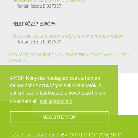
Bevezetés az Európai Unió politikáiba
. . Raktári jelzet: E 037357
KELET-KÖZÉP-EURÓPA
European security order, integration and modernisation
. . Raktári jelzet: E 037579
ÚJ KÖNYVEK
,
SZABADPOLC
,
BIBÓ ISTVÁN TEREM
,
SZAKOLVASÓ
,
HELYBEN
OLVASHATÓ
A KSH Könyvtár honlapján csak a honlap
működéshez szükséges sütik találhatók. A
sütikről szóló tájékoztató a következő linken
olvasható el.
süti tájékoztató
CÍMKÉK
ESEMÉNYNAPTÁR
MEGÉRTETTEM
20. század
magyar irodalom
szépirodalom
19.
évforduló
könyvajánló
század
statisztikatörténet