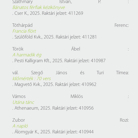
Szathmáry István, P. :
Bánatos férfiak kézikönyve
. Cser K., 2025. Raktári jelzet: 411269
Tóthárpád Ferenc:
Francia flört
. Szülőföld Kvk., 2025. Raktári jelzet: 411281
Török Ábel :
A harmadik ég
. Pesti Kalligram Kft., 2025. Raktári jelzet: 410987
vál. Szegő János és Turi Tímea:
Időmérték : 70 vers
. Magvető Kvk., 2025. Raktári jelzet: 410962
Vámos Miklós :
Utána tánc
. Athenaeum, 2025. Raktári jelzet: 410956
Zubor Rozi:
A napló
. Álomgyár K., 2025. Raktári jelzet: 410944