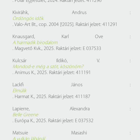
. Polar Egyesület, 2024. Raktári jelzet: 411296
Kivirähk, Andrus :
Ördöngös idők
. Valo-Art Bt., cop. 2004 [!2025]. Raktári jelzet: 411291
Knausgard, Karl Ove :
A harmadik birodalom
. Magvető Kvk., 2025. Raktári jelzet: E 037533
Kulcsár Ildikó, V. :
Mondod-e még a szót, köszönöm?
. Animus K., 2025. Raktári jelzet: 411191
Lackfi János :
Elmúlik
. Harmat K., 2025. Raktári jelzet: 411187
Lapierre, Alexandra :
Belle Greene
. Európa K., 2025. Raktári jelzet: E 037532
Matsuie Masashi :
A vulkán lábánál