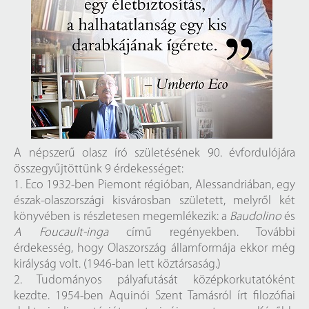
A népszerű olasz író születésének 90. évfordulójára
összegyűjtöttünk 9 érdekességet:
1. Eco 1932-ben Piemont régióban, Alessandriában, egy
észak-olaszországi kisvárosban született, melyről két
könyvében is részletesen megemlékezik: a
Baudolino
és
A Foucault-inga
című regényekben. További
érdekesség, hogy Olaszország államformája ekkor még
királyság volt. (1946-ban lett köztársaság.)
2. Tudományos pályafutását középkorkutatóként
kezdte. 1954-ben Aquinói Szent Tamásról írt filozófiai