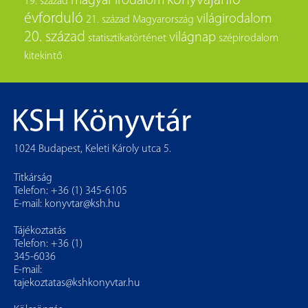
könyvajánló
magyar irodalom
19. század
évforduló
világirodalom
21. század
Magyarország
20. század
világnap
statisztikatörténet
szépirodalom
kitekintő
1024 Budapest, Keleti Károly utca 5.
Titkárság
Telefon: +36 (1) 345-6105
E-mail:
konyvtar@ksh.hu
Tájékoztatás
Telefon: +36 (1)
345-6036
E-mail:
tajekoztatas@kshkonyvtar.hu