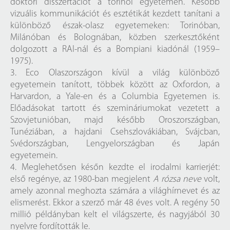
doktori disszertációt a torinói egyetemen. Később
vizuális kommunikációt és esztétikát kezdett tanítani a
különböző észak-olasz egyetemeken: Torinóban,
Milánóban és Bolognában, közben szerkesztőként
dolgozott a RAI-nál és a Bompiani kiadónál (1959–
1975).
3. Eco Olaszországon kívül a világ különböző
egyetemein tanított, többek között az Oxfordon, a
Harvardon, a Yale-en és a Columbia Egyetemen is.
Előadásokat tartott és szemináriumokat vezetett a
Szovjetunióban, majd később Oroszországban,
Tunéziában, a hajdani Csehszlovákiában, Svájcban,
Svédországban, Lengyelországban és Japán
egyetemein.
4. Meglehetősen későn kezdte el irodalmi karrierjét:
első regénye, az 1980-ban megjelent
A rózsa neve
volt,
amely azonnal meghozta számára a világhírnevet és az
elismerést. Ekkor a szerző már 48 éves volt. A regény 50
millió példányban kelt el világszerte, és nagyjából 30
nyelvre fordították le.