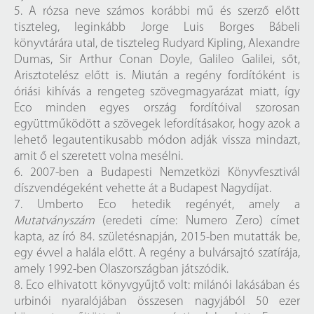
5. A rózsa neve számos korábbi mű és szerző előtt
tiszteleg, leginkább Jorge Luis Borges Bábeli
könyvtárára utal, de tiszteleg Rudyard Kipling, Alexandre
Dumas, Sir Arthur Conan Doyle, Galileo Galilei, sőt,
Arisztotelész előtt is. Miután a regény fordítóként is
óriási kihívás a rengeteg szövegmagyarázat miatt, így
Eco minden egyes ország fordítóival szorosan
együttműködött a szövegek lefordításakor, hogy azok a
lehető legautentikusabb módon adják vissza mindazt,
amit ő el szeretett volna mesélni.
6. 2007-ben a Budapesti Nemzetközi Könyvfesztivál
díszvendégeként vehette át a Budapest Nagydíjat.
7. Umberto Eco hetedik regényét, amely a
Mutatványszám
(eredeti címe: Numero Zero) címet
kapta, az író 84. születésnapján, 2015-ben mutatták be,
egy évvel a halála előtt. A regény a bulvársajtó szatírája,
amely 1992-ben Olaszországban játszódik.
8. Eco elhivatott könyvgyűjtő volt: milánói lakásában és
urbinói nyaralójában összesen nagyjából 50 ezer