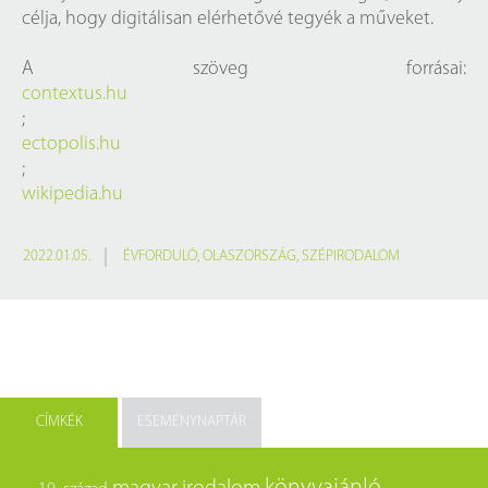
célja, hogy digitálisan elérhetővé tegyék a műveket.
A szöveg forrásai:
contextus.hu
;
ectopolis.hu
;
wikipedia.hu
2022.01.05.
ÉVFORDULÓ
,
OLASZORSZÁG
,
SZÉPIRODALOM
CÍMKÉK
ESEMÉNYNAPTÁR