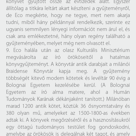
könyvet gyűjtött össze az évtizedek alatt. Egyszer
állítólag a titkára leltárt akart készíteni a gyűjteményről,
de Eco megkérte, hogy ne tegye, mert nem akarja
tudni, miből hány példánnyal rendelkezik, szerinte ez
ugyanis semmilyen lényegi információt nem árul el, és
csak arra emlékeztetné, hány olyan regény található a
gyűjteményében, melyet még nem olvasott el.
9. Eco halála után az olasz Kulturális Minisztérium
megvásárolta az író örököseitől a hatalmas
könyvgyűjteményt. A könyvtár antik darabjait a milánói
Braidense Könyvtár kapja meg. A gyűjtemény
többségét kitevő modern kötetek és levéltár 90 évig a
Bolognai Egyetem kezelésébe kerül. (A Bolognai
Egyetem az író alma matere, ahol a Humán
Tudományok Karának dékánjaként tanított.) Milánóban
marad 1200 antik kötet, köztük 36 ősnyomtatvány és
380 olyan mű, amelyeket az 1500-1800-as években
adtak ki. A könyvek megőrzéséről és a hasznosításukról
egy öttagú tudományos testület fog gondoskodni,
amelybe az örökösök is delegálnak két tagot, és amely