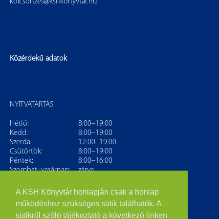
kolcsonzes@kshkonyvtar.hu
Közérdekű adatok
NYITVATARTÁS
Hétfő:
8:00–19:00
Kedd:
8:00–19:00
Szerda:
12:00–19:00
Csütörtök:
8:00–19:00
Péntek:
8:00–16:00
Szombat–vasárnap:
zárva
A KSH Könyvtár honlapján csak a honlap
működéshez szükséges sütik találhatók. A
sütikről szóló tájékoztató a következő linken