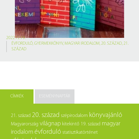
2022.12.19.
ÉVFORDULÓ
,
GYERMEKKÖNYV
,
MAGYAR IRODALOM
,
20. SZÁZAD
,
21.
SZÁZAD
CÍMKÉK
ESEMÉNYNAPTÁR
20. század
könyvajánló
21. század
szépirodalom
világnap
magyar
Magyarország
kitekintő
19. század
évforduló
irodalom
statisztikatörténet