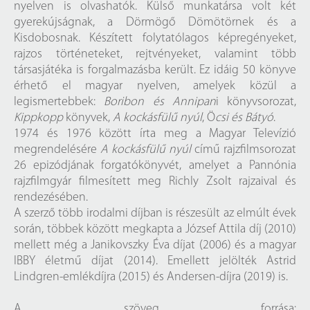
nyelven is olvashatók. Külső munkatársa volt két
gyerekújságnak, a Dörmögő Dömötörnek és a
Kisdobosnak. Készített folytatólagos képregényeket,
rajzos történeteket, rejtvényeket, valamint több
társasjátéka is forgalmazásba került. Ez idáig 50 könyve
érhető el magyar nyelven, amelyek közül a
legismertebbek:
Boribon és Annipan
i könyvsorozat,
Kippkopp
könyvek,
A kockásfülű nyúl
, Ö
csi és Bátyó
.
1974 és 1976 között írta meg a Magyar Televízió
megrendelésére
A kockásfülű nyúl
című rajzfilmsorozat
26 epizódjának forgatókönyvét, amelyet a Pannónia
rajzfilmgyár filmesített meg Richly Zsolt rajzaival és
rendezésében.
A szerző több irodalmi díjban is részesült az elmúlt évek
során, többek között megkapta a József Attila díj (2010)
mellett még a Janikovszky Éva díjat (2006) és a magyar
IBBY életmű díjat (2014). Emellett jelölték Astrid
Lindgren-emlékdíjra (2015) és Andersen-díjra (2019) is.
A szöveg forrása: