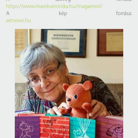
https://www.marekveronika.hu/magamrol/
A kép forrása:
artnews.hu