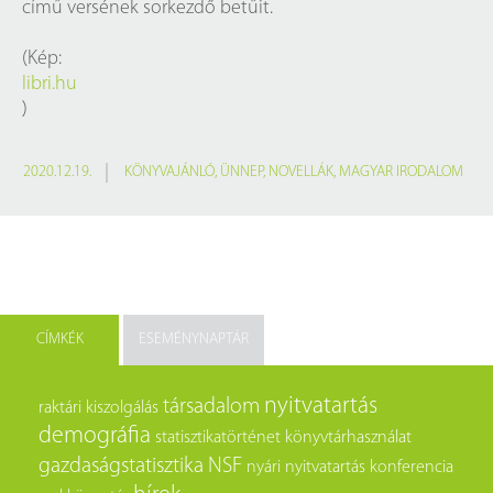
című versének sorkezdő betűit.
(Kép:
libri.hu
)
2020.12.19.
KÖNYVAJÁNLÓ
,
ÜNNEP
,
NOVELLÁK
,
MAGYAR IRODALOM
CÍMKÉK
ESEMÉNYNAPTÁR
nyitvatartás
társadalom
raktári kiszolgálás
demográfia
statisztikatörténet
könyvtárhasználat
gazdaságstatisztika
NSF
nyári nyitvatartás
konferencia