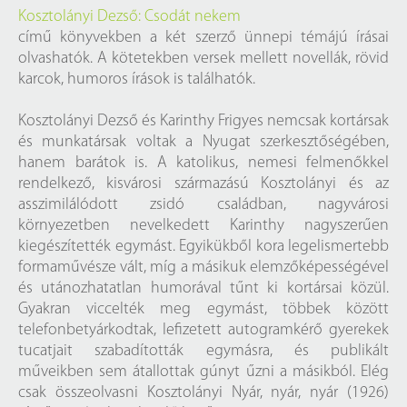
Kosztolányi Dezső: Csodát nekem
című könyvekben a két szerző ünnepi témájú írásai
olvashatók. A kötetekben versek mellett novellák, rövid
karcok, humoros írások is találhatók.
Kosztolányi Dezső és Karinthy Frigyes nemcsak kortársak
és munkatársak voltak a Nyugat szerkesztőségében,
hanem barátok is. A katolikus, nemesi felmenőkkel
rendelkező, kisvárosi származású Kosztolányi és az
asszimilálódott zsidó családban, nagyvárosi
környezetben nevelkedett Karinthy nagyszerűen
kiegészítették egymást. Egyikükből kora legelismertebb
formaművésze vált, míg a másikuk elemzőképességével
és utánozhatatlan humorával tűnt ki kortársai közül.
Gyakran viccelték meg egymást, többek között
telefonbetyárkodtak, lefizetett autogramkérő gyerekek
tucatjait szabadították egymásra, és publikált
műveikben sem átallottak gúnyt űzni a másikból. Elég
csak összeolvasni Kosztolányi Nyár, nyár, nyár (1926)