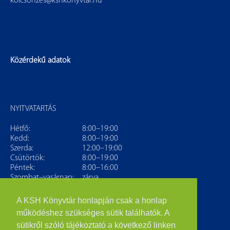
kolcsonzes@kshkonyvtar.hu
Közérdekű adatok
NYITVATARTÁS
Hétfő:
8:00–19:00
Kedd:
8:00–19:00
Szerda:
12:00–19:00
Csütörtök:
8:00–19:00
Péntek:
8:00–16:00
Szombat–vasárnap:
zárva
A KSH Könyvtár honlapján csak a honlap
működéshez szükséges sütik találhatók. A
sütikről szóló tájékoztató a következő linken