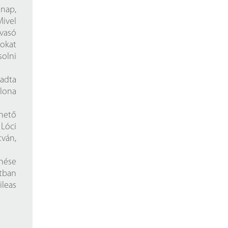
 nap,
Mivel
lvasó
sokat
solni
 adta
lona
zhető
Lóci
tván,
enése
tban
ileas