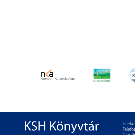
Tájéko
Telefo