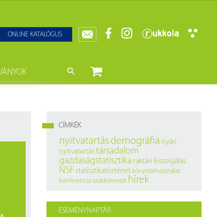
ONLINE KATALÓGUS
VÁNYOK
nyvtár
ját könyveink
da)
mzetközi Statisztikai Figyelő
CÍMKÉK
0–1950
k
nyitvatartás
demográfia
nyári
társadalom
nyitvatartás
ányok
k
gazdaságstatisztika
raktári kiszolgálás
NSF
statisztikatörténet
könyvtárhasználat
datbázisok
hírek
konferencia
szakkönyvtár
datbázisok
ESEMÉNYNAPTÁR