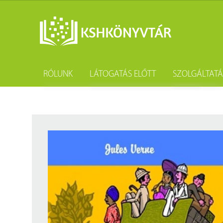
RÓLUNK
LÁTOGATÁS ELŐTT
SZOLGÁLTAT
A könyvtár története
Könyvtárhasználat
Kutatástámo
Gyűjteményünk
Adatvédelem
Könyvtárköz
Tevékenységünk
Közösségi szolgálat
Kötészet és 
Szakmai együttműködési megállapodások
Csoportos látogatás
Kérdezd a k
Partnereink
Elérhetőség
Születésnap
Munkatársaink
Díjtételek