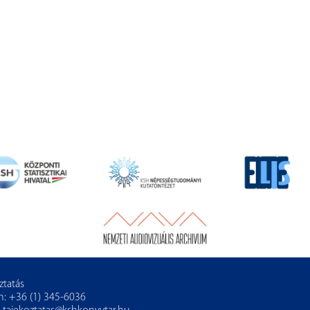
ztatás
n: +36 (1) 345-6036