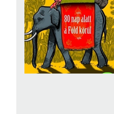
Findura Imre-díszoklevéllel kitüntetett kollégáink
Online katalógus
Galéria
Pályázatok
Közérdekű adatok