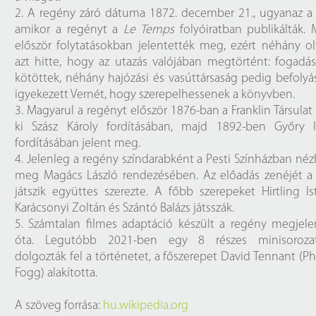
2. A regény záró dátuma 1872. december 21., ugyanaz a
amikor a regényt a
Le Temps
folyóiratban publikálták. 
először folytatásokban jelentették meg, ezért néhány o
azt hitte, hogy az utazás valójában megtörtént: fogadá
kötöttek, néhány hajózási és vasúttársaság pedig befolyá
igyekezett Vernét, hogy szerepelhessenek a könyvben.
3. Magyarul a regényt először 1876-ban a Franklin Társulat
ki Szász Károly fordításában, majd 1892-ben Győry I
fordításában jelent meg.
4. Jelenleg a regény színdarabként a Pesti Színházban né
meg Magács László rendezésében. Az előadás zenéjét a 
játszik együttes szerezte. A főbb szerepeket Hirtling Is
Karácsonyi Zoltán és Szántó Balázs játsszák.
️5. Számtalan filmes adaptáció készült a regény megjel
óta. Legutóbb 2021-ben egy 8 részes minisoroza
dolgozták fel a történetet, a főszerepet David Tennant (Ph
Fogg) alakította.
A szöveg forrása:
hu.wikipedia.org