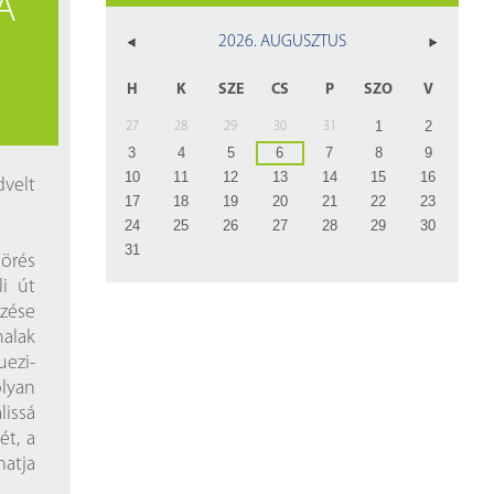
A
z
2026. AUGUSZTUS
rlap
H
K
SZE
CS
P
SZO
V
1
2
27
28
29
30
31
3
4
5
6
7
8
9
10
11
12
13
14
15
16
velt
17
18
19
20
21
22
23
24
25
26
27
28
29
30
31
örés
li út
ezése
nalak
uezi-
lyan
lissá
ét, a
hatja