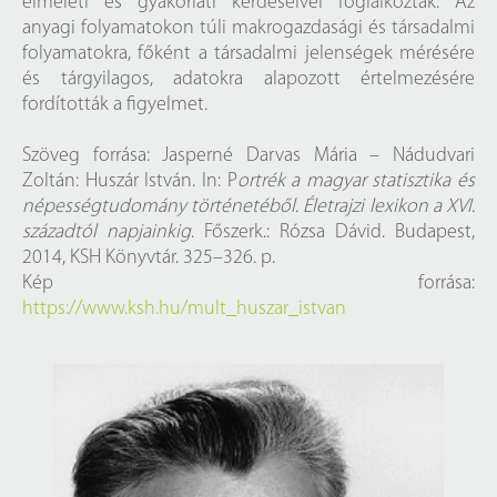
elméleti és gyakorlati kérdéseivel foglalkoztak. Az
anyagi folyamatokon túli makrogazdasági és társadalmi
folyamatokra, főként a társadalmi jelenségek mérésére
és tárgyilagos, adatokra alapozott értelmezésére
fordították a figyelmet.
Szöveg forrása: Jasperné Darvas Mária – Nádudvari
Zoltán: Huszár István. In: P
ortrék a magyar statisztika és
népességtudomány történetéből. Életrajzi lexikon a XVI.
századtól napjainkig
. Főszerk.: Rózsa Dávid. Budapest,
2014, KSH Könyvtár. 325–326. p.
Kép forrása:
https://www.ksh.hu/mult_huszar_istvan