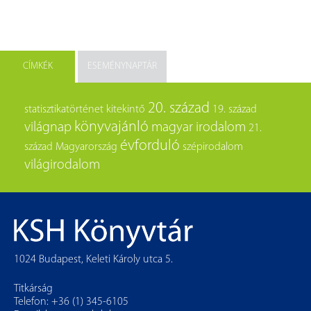
CÍMKÉK
ESEMÉNYNAPTÁR
20. század
statisztikatörténet
kitekintő
19. század
könyvajánló
világnap
magyar irodalom
21.
évforduló
század
Magyarország
szépirodalom
világirodalom
1024 Budapest, Keleti Károly utca 5.
Titkárság
Telefon: +36 (1) 345-6105