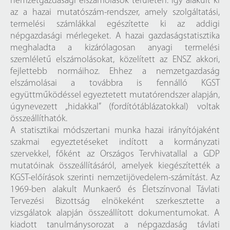
nemzetgazdasági elszámolások területén. Így alakult ki
az a hazai mutatószám-rendszer, amely szolgáltatási,
termelési számlákkal egészítette ki az addigi
népgazdasági mérlegeket. A hazai gazdaságstatisztika
meghaladta a kizárólagosan anyagi termelési
szemléletű elszámolásokat, közelített az ENSZ akkori,
fejlettebb normáihoz. Ehhez a nemzetgazdaság
elszámolásai a továbbra is fennálló KGST
együttműködéssel egyeztetett mutatórendszer alapján,
úgynevezett „hidakkal” (fordítótáblázatokkal) voltak
összeállíthatók.
A statisztikai módszertani munka hazai irányítójaként
szakmai egyeztetéseket indított a kormányzati
szervekkel, főként az Országos Tervhivatallal a GDP
mutatóinak összeállításáról, amelyek kiegészítették a
KGST-előírások szerinti nemzetijövedelem-számítást. Az
1969-ben alakult Munkaerő és Életszínvonal Távlati
Tervezési Bizottság elnökeként szerkesztette a
vizsgálatok alapján összeállított dokumentumokat. A
kiadott tanulmánysorozat a népgazdaság távlati