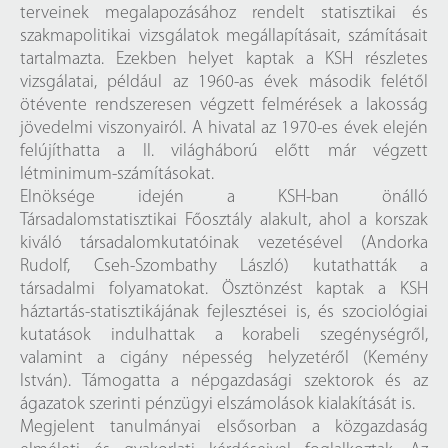
terveinek megalapozásához rendelt statisztikai és
szakmapolitikai vizsgálatok megállapításait, számításait
tartalmazta. Ezekben helyet kaptak a KSH részletes
vizsgálatai, például az 1960-as évek második felétől
ötévente rendszeresen végzett felmérések a lakosság
jövedelmi viszonyairól. A hivatal az 1970-es évek elején
felújíthatta a II. világháború előtt már végzett
létminimum-számításokat.
Elnöksége idején a KSH-ban önálló
Társadalomstatisztikai Főosztály alakult, ahol a korszak
kiváló társadalomkutatóinak vezetésével (Andorka
Rudolf, Cseh-Szombathy László) kutathatták a
társadalmi folyamatokat. Ösztönzést kaptak a KSH
háztartás-statisztikájának fejlesztései is, és szociológiai
kutatások indulhattak a korabeli szegénységről,
valamint a cigány népesség helyzetéről (Kemény
István). Támogatta a népgazdasági szektorok és az
ágazatok szerinti pénzügyi elszámolások kialakítását is.
Megjelent tanulmányai elsősorban a közgazdaság