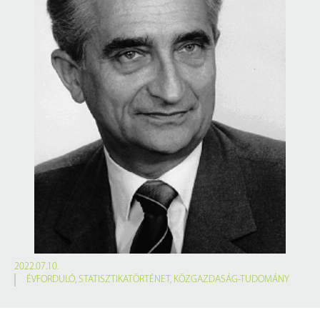
2022.07.10.
ÉVFORDULÓ
,
STATISZTIKATÖRTÉNET
,
KÖZGAZDASÁG-TUDOMÁNY