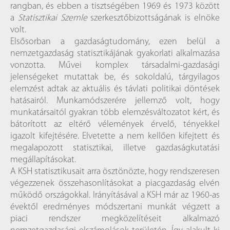
rangban, és ebben a tisztségében 1969 és 1973 között
a
Statisztikai Szemle
szerkesztőbizottságának is elnöke
volt.
Elsősorban a gazdaságtudomány, ezen belül a
nemzetgazdaság statisztikájának gyakorlati alkalmazása
vonzotta. Művei komplex társadalmi-gazdasági
jelenségeket mutattak be, és sokoldalú, tárgyilagos
elemzést adtak az aktuális és távlati politikai döntések
hatásairól. Munkamódszerére jellemző volt, hogy
munkatársaitól gyakran több elemzésváltozatot kért, és
bátorított az eltérő vélemények érvelő, tényekkel
igazolt kifejtésére. Elvetette a nem kellően kifejtett és
megalapozott statisztikai, illetve gazdaságkutatási
megállapításokat.
A KSH statisztikusait arra ösztönözte, hogy rendszeresen
végezzenek összehasonlításokat a piacgazdaság elvén
működő országokkal. Irányításával a KSH már az 1960-as
évektől eredményes módszertani munkát végzett a
piaci rendszer megközelítéseit alkalmazó