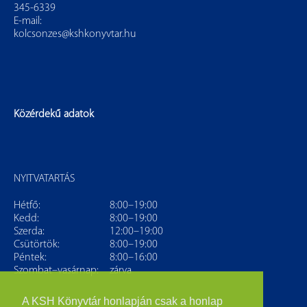
345-6339
E-mail:
kolcsonzes@kshkonyvtar.hu
Közérdekű adatok
NYITVATARTÁS
Hétfő:
8:00–19:00
Kedd:
8:00–19:00
Szerda:
12:00–19:00
Csütörtök:
8:00–19:00
Péntek:
8:00–16:00
Szombat–vasárnap:
zárva
A KSH Könyvtár honlapján csak a honlap