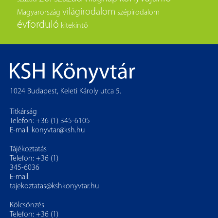
világirodalom
Magyarország
szépirodalom
évforduló
kitekintő
1024 Budapest, Keleti Károly utca 5.
Titkárság
Telefon: +36 (1) 345-6105
E-mail:
konyvtar@ksh.hu
Tájékoztatás
Telefon: +36 (1)
345-6036
E-mail:
tajekoztatas@kshkonyvtar.hu
Kölcsönzés
Telefon: +36 (1)