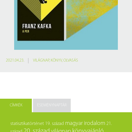
2021.04.23.
VILÁGNAP
,
KÖNYV
,
OLVASÁS
CÍMKÉK
ESEMÉNYNAPTÁR
magyar irodalom
statisztikatörténet
19. század
21.
20. század
könyvajánló
világnap
század