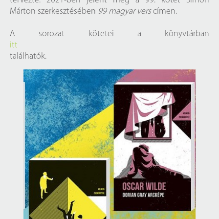
tervezte. 2021-ben jelent meg a 99. kötet Simon
Márton szerkesztésében
99 magyar vers
címen.
A sorozat kötetei a könyvtárban
itt
találhatók.