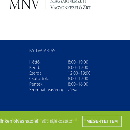
NYITVATARTÁS
Hétfő:
8:00–19:00
Kedd:
8:00–19:00
Szerda:
12:00–19:00
Csütörtök:
8:00–19:00
Péntek:
8:00–16:00
Szombat–vasárnap:
zárva
leiket kérjük, az
it@kshkonyvtar.hu
e-mail-címen jelezzék!
linken olvasható el.
süti tájékoztató
MEGÉRTETTEM