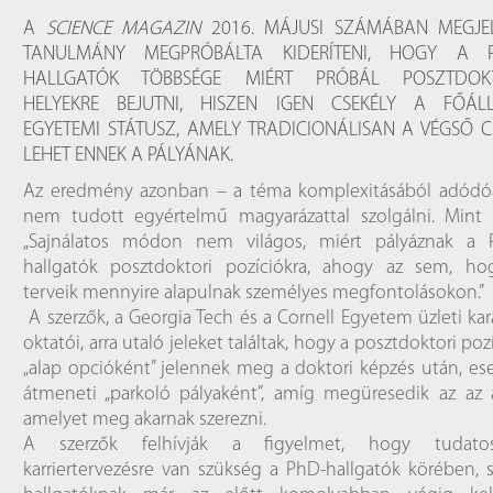
Próbahozzáférések adatbázisokho
Kitekintő
A
SCIENCE MAGAZIN
2016. MÁJUSI SZÁMÁBAN MEGJE
TANULMÁNY MEGPRÓBÁLTA KIDERÍTENI, HOGY A 
Könyvtári Hí
HALLGATÓK TÖBBSÉGE MIÉRT PRÓBÁL POSZTDOK
HELYEKRE BEJUTNI, HISZEN IGEN CSEKÉLY A FŐÁL
EGYETEMI STÁTUSZ, AMELY TRADICIONÁLISAN A VÉGSŐ C
LEHET ENNEK A PÁLYÁNAK.
Az eredmény azonban – a téma komplexitásából adódó
nem tudott egyértelmű magyarázattal szolgálni. Mint í
„Sajnálatos módon nem világos, miért pályáznak a 
hallgatók posztdoktori pozíciókra, ahogy az sem, ho
terveik mennyire alapulnak személyes megfontolásokon.”
A szerzők, a Georgia Tech és a Cornell Egyetem üzleti ka
oktatói, arra utaló jeleket találtak, hogy a posztdoktori poz
„alap opcióként” jelennek meg a doktori képzés után, es
átmeneti „parkoló pályaként”, amíg megüresedik az az á
amelyet meg akarnak szerezni.
A szerzők felhívják a figyelmet, hogy tudato
karriertervezésre van szükség a PhD-hallgatók körében, 