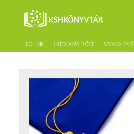
RÓLUNK
LÁTOGATÁS ELŐTT
SZOLGÁLTAT
A könyvtár története
Könyvtárhasználat
Kutatástámo
Gyűjteményünk
Adatvédelem
Könyvtárköz
Tevékenységünk
Közösségi szolgálat
Kötészet és 
Szakmai együttműködési megállapodások
Csoportos látogatás
Kérdezd a k
Partnereink
Elérhetőség
Születésnap
Munkatársaink
Díjtételek