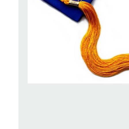
Findura Imre-díszoklevéllel kitüntetett kollégáink
Online katalógus
Galéria
Pályázatok
Közérdekű adatok