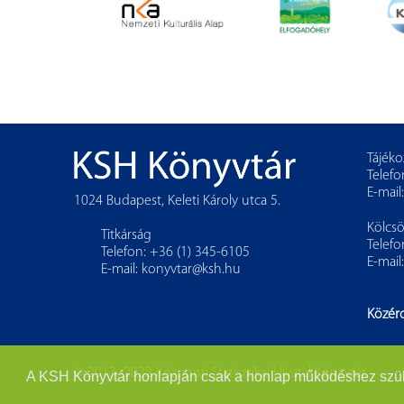
Tájéko
Telefo
E-mail
1024 Budapest, Keleti Károly utca 5.
Kölcs
Titkárság
Telefo
Telefon: +36 (1) 345-6105
E-mail
E-mail:
konyvtar@ksh.hu
Közér
© 2013–2022 Központi Statisztikai Hivatal Könyvtár
A KSH Könyvtár honlapján csak a honlap működéshez szükség