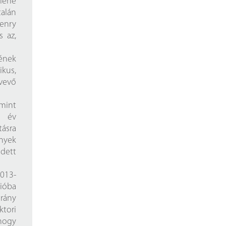
lene
alán
enry
 az,
ének
kus,
vevő
 mint
y év
ásra
nyek
edett
2013-
cióba
rány
ktori
 hogy