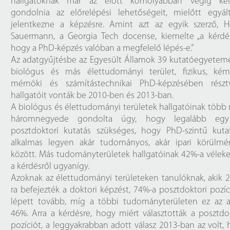
hallgatóknak már az előtt komolyabban végig kel
gondolnia az előrelépési lehetőségeit, mielőtt egyált
jelentkezne a képzésre. Amint azt az egyik szerző, H
Sauermann, a Georgia Tech docense, kiemelte „a kérdés
hogy a PhD-képzés valóban a megfelelő lépés-e.”
Az adatgyűjtésbe az Egyesült Államok 39 kutatóegyetem
biológus és más élettudományi terület, fizikus, kémi
mérnöki és számítástechnikai PhD-képzésében részt
hallgatóit vonták be 2010-ben és 2013-ban.
A biológus és élettudományi területek hallgatóinak több
háromnegyede gondolta úgy, hogy legalább eg
posztdoktori kutatás szükséges, hogy PhD-szintű kutat
alkalmas legyen akár tudományos, akár ipari körülmé
között. Más tudományterületek hallgatóinak 42%-a vélek
a kérdésről ugyanígy.
Azoknak az élettudományi területeken tanulóknak, akik 
ra befejezték a doktori képzést, 74%-a posztdoktori pozí
lépett tovább, míg a többi tudományterületen ez az a
46%. Arra a kérdésre, hogy miért választották a posztdo
pozíciót, a leggyakrabban adott válasz 2013-ban az volt,