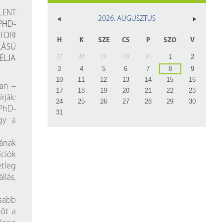
z
LENT
2026. AUGUSZTUS
PHD-
rlap
TORI
H
K
SZE
CS
P
SZO
V
LÁSÚ
1
2
27
28
29
30
31
ÉLJA
3
4
5
6
7
8
9
10
11
12
13
14
15
16
an –
17
18
19
20
21
22
23
rják:
24
25
26
27
28
29
30
PhD-
31
gy a
rának
íciók
etleg
llás,
sabb
sőt a