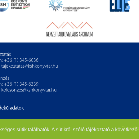
ztatás
n: +36 (1) 345-6036
:
tajekoztatas@kshkonyvtar.hu
önzés
n: +36 (1) 345-6339
:
kolcsonzes@kshkonyvtar.hu
dekű adatok
Észrevéte
es sütik találhatók. A sütikről szóló tájékoztató a következő 