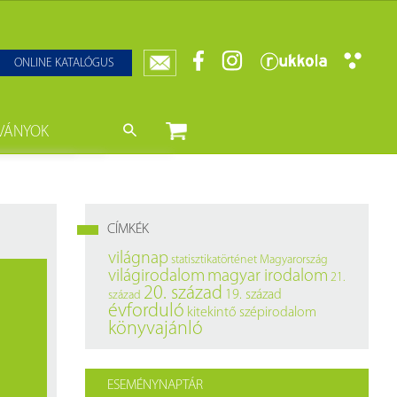
ONLINE KATALÓGUS
VÁNYOK
nyvtár
ját könyveink
da)
mzetközi Statisztikai Figyelő
CÍMKÉK
0–1950
k
világnap
statisztikatörténet
Magyarország
világirodalom
magyar irodalom
21.
ányok
k
20. század
19. század
század
évforduló
kitekintő
szépirodalom
datbázisok
könyvajánló
datbázisok
ESEMÉNYNAPTÁR