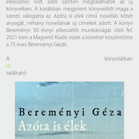
elbeszélés volt, ezek szintén megtalálhatók az új
könyvében. A korábban megjelent könyveiből maga a
szerző válogatta az
Azóta is élek
című novellás kötet
anyagát, néhány novellának új címeket adott. A könyv
Bereményi 50 évnyi elbeszélői munkásságát öleli fel.
2021-ben a Magvető Kiadó ezzel a kötettel köszöntötte
a 75 éves Bereményi Gézát.
A könyvtárban
itt
található.