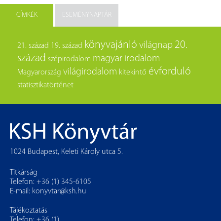
CÍMKÉK
ESEMÉNYNAPTÁR
könyvajánló
20.
világnap
21. század
19. század
század
magyar irodalom
szépirodalom
évforduló
világirodalom
Magyarország
kitekintő
statisztikatörténet
1024 Budapest, Keleti Károly utca 5.
Titkárság
Telefon: +36 (1) 345-6105
E-mail:
konyvtar@ksh.hu
Tájékoztatás
Telefon: +36 (1)