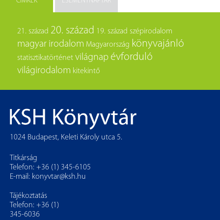
CÍMKÉK
ESEMÉNYNAPTÁR
20. század
21. század
19. század
szépirodalom
könyvajánló
magyar irodalom
Magyarország
évforduló
világnap
statisztikatörténet
világirodalom
kitekintő
1024 Budapest, Keleti Károly utca 5.
Titkárság
Telefon: +36 (1) 345-6105
E-mail:
konyvtar@ksh.hu
Tájékoztatás
Telefon: +36 (1)
345-6036