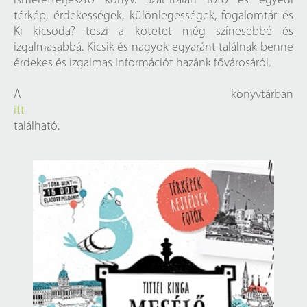
ismeretterjesztő könyv. Számtalan fotó és egyedi
térkép, érdekességek, különlegességek, fogalomtár és
Ki kicsoda? teszi a kötetet még színesebbé és
izgalmasabbá. Kicsik és nagyok egyaránt találnak benne
érdekes és izgalmas információt hazánk fővárosáról.
A könyvtárban
itt
található.