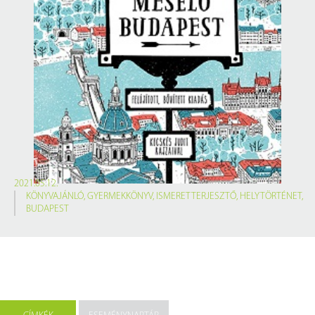
2021.05.12.
KÖNYVAJÁNLÓ
,
GYERMEKKÖNYV
,
ISMERETTERJESZTŐ
,
HELYTÖRTÉNET
,
BUDAPEST