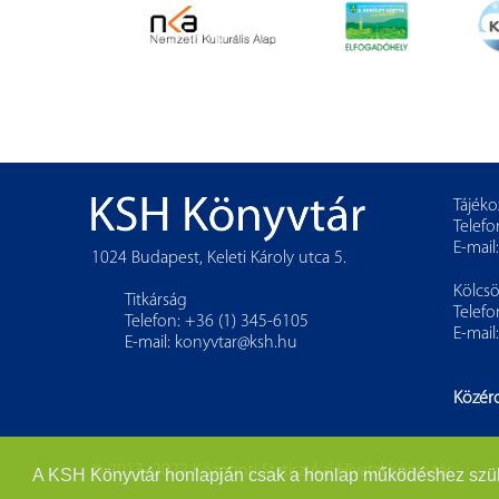
Tájéko
Telefo
E-mail
1024 Budapest, Keleti Károly utca 5.
Kölcs
Titkárság
Telefo
Telefon: +36 (1) 345-6105
E-mail
E-mail:
konyvtar@ksh.hu
Közér
© 2013–2022 Központi Statisztikai Hivatal Könyvtár
A KSH Könyvtár honlapján csak a honlap működéshez szükség