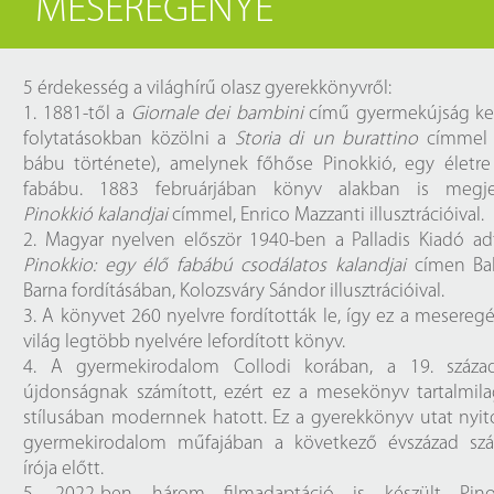
MESEREGÉNYE
Próbahozzáférések adatbázisokho
Kitekintő
Könyvtári Hí
5 érdekesség a világhírű olasz gyerekkönyvről:
1. 1881-től a
Giornale dei bambini
című gyermekújság ke
folytatásokban közölni a
Storia di un burattino
címmel 
bábu története), amelynek főhőse Pinokkió, egy életre
fabábu. 1883 februárjában könyv alakban is megje
Pinokkió kalandjai
címmel, Enrico Mazzanti illusztrációival.
2. Magyar nyelven először 1940-ben a Palladis Kiadó ad
Pinokkio: egy élő fabábú csodálatos kalandjai
címen Ba
Barna fordításában, Kolozsváry Sándor illusztrációival.
3. A könyvet 260 nyelvre fordították le, így ez a mesereg
világ legtöbb nyelvére lefordított könyv.
4. A gyermekirodalom Collodi korában, a 19. száza
újdonságnak számított, ezért ez a mesekönyv tartalmil
stílusában modernnek hatott. Ez a gyerekkönyv utat nyit
gyermekirodalom műfajában a következő évszázad sz
írója előtt.