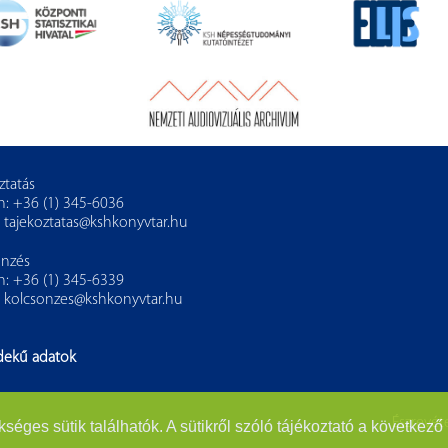
ztatás
n: +36 (1) 345-6036
:
tajekoztatas@kshkonyvtar.hu
önzés
n: +36 (1) 345-6339
:
kolcsonzes@kshkonyvtar.hu
dekű adatok
Észrevéte
es sütik találhatók. A sütikről szóló tájékoztató a következő 