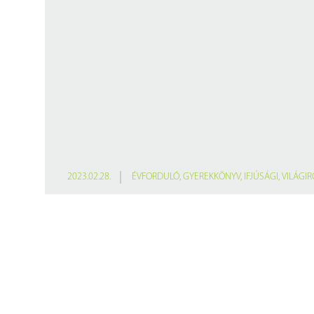
2023.02.28.
ÉVFORDULÓ
,
GYEREKKÖNYV
,
IFJÚSÁGI
,
VILÁGI