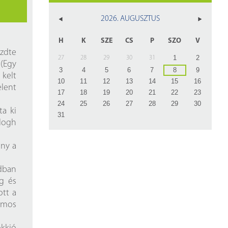
z
2026. AUGUSZTUS
rlap
H
K
SZE
CS
P
SZO
V
zdte
1
2
27
28
29
30
31
(Egy
3
4
5
6
7
8
9
 kelt
10
11
12
13
14
15
16
lent
17
18
19
20
21
22
23
24
25
26
27
28
29
30
ta ki
31
logh
ény a
dban
ag és
ott a
ámos