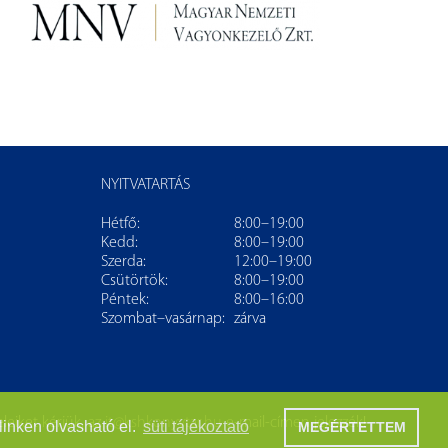
NYITVATARTÁS
Hétfő:
8:00–19:00
Kedd:
8:00–19:00
Szerda:
12:00–19:00
Csütörtök:
8:00–19:00
Péntek:
8:00–16:00
Szombat–vasárnap:
zárva
leiket kérjük, az
it@kshkonyvtar.hu
e-mail-címen jelezzék!
linken olvasható el.
süti tájékoztató
MEGÉRTETTEM