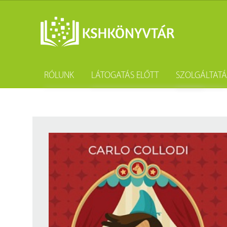
RÓLUNK
LÁTOGATÁS ELŐTT
SZOLGÁLTAT
A könyvtár története
Könyvtárhasználat
Kutatástámo
Gyűjteményünk
Adatvédelem
Könyvtárköz
Tevékenységünk
Közösségi szolgálat
Kötészet és 
Szakmai együttműködési megállapodások
Csoportos látogatás
Kérdezd a k
Partnereink
Elérhetőség
Születésnap
Munkatársaink
Díjtételek