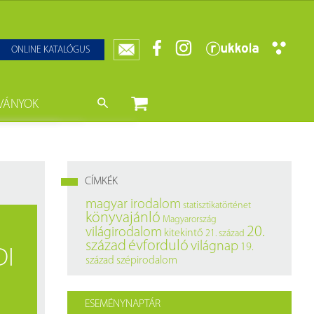
ONLINE KATALÓGUS
VÁNYOK
nyvtár
ját könyveink
da)
mzetközi Statisztikai Figyelő
CÍMKÉK
0–1950
k
magyar irodalom
statisztikatörténet
könyvajánló
Magyarország
ányok
k
20.
világirodalom
kitekintő
21. század
század
évforduló
világnap
19.
DI
datbázisok
század
szépirodalom
datbázisok
ESEMÉNYNAPTÁR