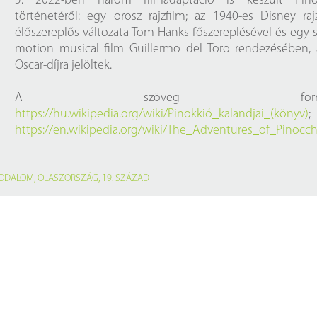
5. 2022-ben három filmadaptáció is készült Pino
történetéről: egy orosz rajzfilm; az 1940-es Disney raj
élőszereplős változata Tom Hanks főszereplésével és egy 
motion musical film Guillermo del Toro rendezésében, 
Oscar-díjra jelöltek.
A szöveg forrása
https://hu.wikipedia.org/wiki/Pinokkió_kalandjai_(könyv)
;
https://en.wikipedia.org/wiki/The_Adventures_of_Pinocch
RODALOM
,
OLASZORSZÁG
,
19. SZÁZAD