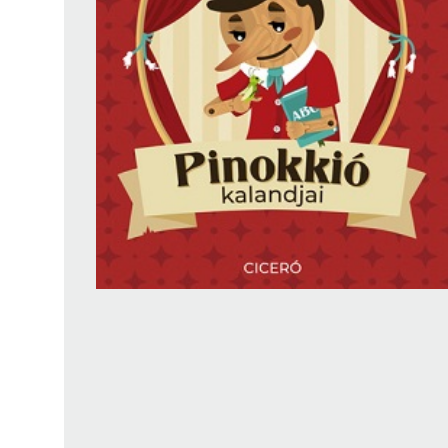
Findura Imre-díszoklevéllel kitüntetett kollégáink
Online katalógus
Galéria
Pályázatok
Közérdekű adatok