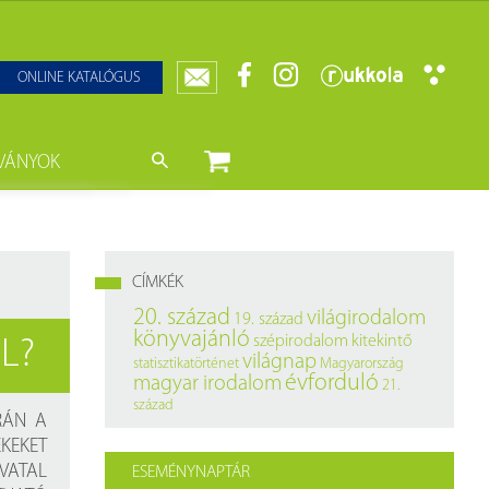
ONLINE KATALÓGUS
VÁNYOK
nyvtár
ját könyveink
da)
mzetközi Statisztikai Figyelő
CÍMKÉK
0–1950
k
20. század
világirodalom
19. század
könyvajánló
szépirodalom
kitekintő
L?
ányok
k
világnap
statisztikatörténet
Magyarország
évforduló
magyar irodalom
21.
datbázisok
század
RÁN A
KEKET
datbázisok
IVATAL
ESEMÉNYNAPTÁR