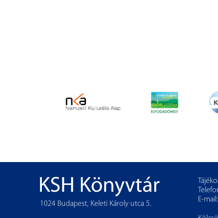
Tájéko
Telefo
E-mail
1024 Budapest, Keleti Károly utca 5.