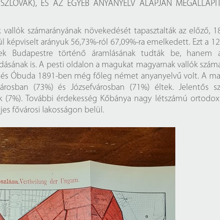
Próbahozzáférések adatbázisokho
Kitekintő
 SZLOVÁK), ÉS AZ EGYÉB ANYANYELV ALAPJÁN MEGÁLLAPÍ
Könyvtári Hí
 vallók számarányának növekedését tapasztalták az előző, 1
l képviselt arányuk 56,73%-ról 67,09%-ra emelkedett. Ezt a 12
ek Budapestre történő áramlásának tudták be, hanem 
ásának is. A pesti oldalon a magukat magyarnak vallók szám
da és Óbuda 1891-ben még főleg német anyanyelvű volt. A m
rosban (73%) és Józsefvárosban (71%) éltek. Jelentős s
ak (7%). További érdekesség Kőbánya nagy létszámú ortodox
jes fővárosi lakosságon belül.