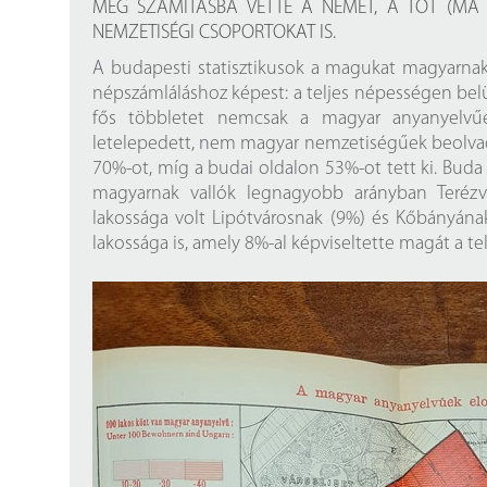
Findura Imre-díszoklevéllel kitüntetett kollégáink
Online katalógus
MÉG SZÁMÍTÁSBA VETTE A NÉMET, A TÓT (MA
NEMZETISÉGI CSOPORTOKAT IS.
Galéria
A budapesti statisztikusok a magukat magyarnak
népszámláláshoz képest: a teljes népességen belü
Pályázatok
fős többletet nemcsak a magyar anyanyelvű
letelepedett, nem magyar nemzetiségűek beolvad
Közérdekű adatok
70%-ot, míg a budai oldalon 53%-ot tett ki. Bu
magyarnak vallók legnagyobb arányban Terézvá
lakossága volt Lipótvárosnak (9%) és Kőbányán
lakossága is, amely 8%-al képviseltette magát a tel