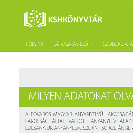
RÓLUNK
LÁTOGATÁS ELŐTT
SZOLGÁLTAT
A könyvtár története
Könyvtárhasználat
Kutatástámo
Gyűjteményünk
Adatvédelem
Könyvtárköz
Tevékenységünk
Közösségi szolgálat
Kötészet és 
MILYEN ADATOKAT OLV
Szakmai együttműködési megállapodások
Csoportos látogatás
Kérdezd a k
Partnereink
Elérhetőség
Születésnap
A FŐVÁROS MAGYAR ANYANYELVŰ LAKOSSÁGÁNA
LAKOSSÁG ÁLTAL VALLOTT ANYANYELV ALAP
Munkatársaink
Díjtételek
ÉDESANYJUK ANYANYELVE SZERINT SOROLTÁK BE A