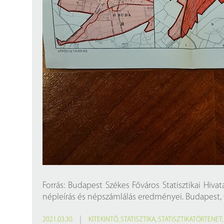
Forrás: Budapest Székes Főváros Statisztikai Hiv
népleírás és népszámlálás eredményei. Budapest, Gr
2021.03.30.
KITEKINTŐ
,
STATISZTIKA
,
STATISZTIKATÖRTÉNET