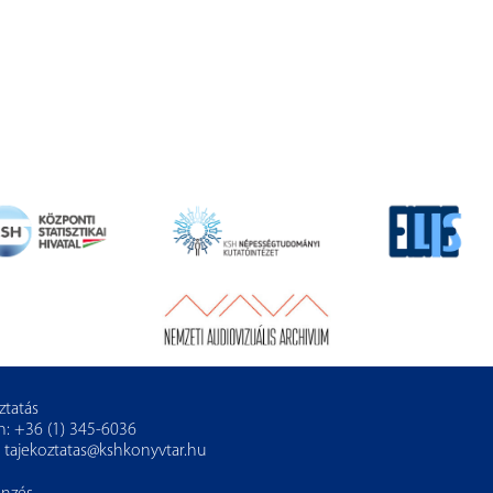
ztatás
n: +36 (1) 345-6036
:
tajekoztatas@kshkonyvtar.hu