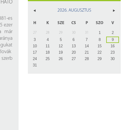
z
THATÓ
2026. AUGUSZTUS
rlap
881-es
H
K
SZE
CS
P
SZO
V
5 ezer
a már
1
2
27
28
29
30
31
aránya
3
4
5
6
7
8
9
agukat
10
11
12
13
14
15
16
zlovák
17
18
19
20
21
22
23
 szerb
24
25
26
27
28
29
30
31