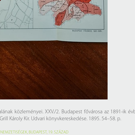
atalának közleményei. XXV./2. Budapest fővárosa az 1891-ik év
ill Károly Kir. Udvari könyvkereskedése. 1895. 54–58. p.
,
NEMZETISÉGEK
,
BUDAPEST
,
19. SZÁZAD