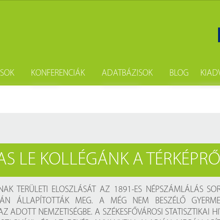
ÁSOK
KONFERENCIÁK
ADATBÁZISOK
BLOG
KIAD
gatás
Szakkönyvtári seregszemle
Fényes Elek digitális statisztikai kö
Hírek
Sa
i kölcsönzés
Népszámlálási digitális adattár (Né
Hírlevél
Ne
sokszorosítás
Budapest Etnikai Adatbázisa 185
Új könyvein
AS LE KOLLÉGÁNK A TÉRKÉPRŐ
önyvtárost
Digistat – Online statisztikai kiadv
Könyvajánló
i csomag
A könyvtárban elérhető magyar a
Évfordulók
K TERÜLETI ELOSZLÁSÁT AZ 1891-ES NÉPSZÁMLÁLÁS SO
JÁN ÁLLAPÍTOTTÁK MEG. A MÉG NEM BESZÉLŐ GYERME
A könyvtárban elérhető külföldi a
Események
Z ADOTT NEMZETISÉGBE. A SZÉKESFŐVÁROSI STATISZTIKAI H