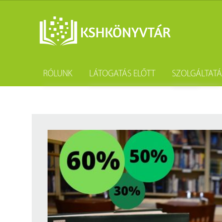
RÓLUNK
LÁTOGATÁS ELŐTT
SZOLGÁLTAT
A könyvtár története
Könyvtárhasználat
Kutatástámo
Gyűjteményünk
Adatvédelem
Könyvtárköz
Tevékenységünk
Közösségi szolgálat
Kötészet és 
Szakmai együttműködési megállapodások
Csoportos látogatás
Kérdezd a k
Partnereink
Elérhetőség
Születésnap
Munkatársaink
Díjtételek