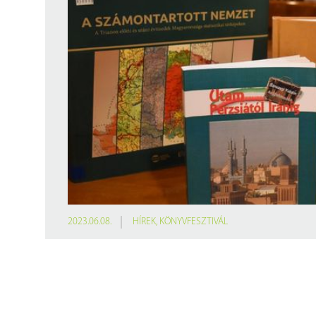
Findura Imre-díszoklevéllel kitüntetett kollégáink
Online katalógus
Galéria
Pályázatok
Közérdekű adatok
2023.06.08.
HÍREK
,
KÖNYVFESZTIVÁL