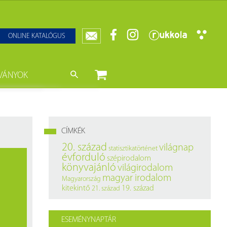
ONLINE KATALÓGUS
VÁNYOK
nyvtár
ját könyveink
da)
mzetközi Statisztikai Figyelő
CÍMKÉK
0–1950
k
20. század
világnap
statisztikatörténet
évforduló
szépirodalom
ányok
k
könyvajánló
világirodalom
magyar irodalom
Magyarország
datbázisok
kitekintő
19. század
21. század
datbázisok
ESEMÉNYNAPTÁR