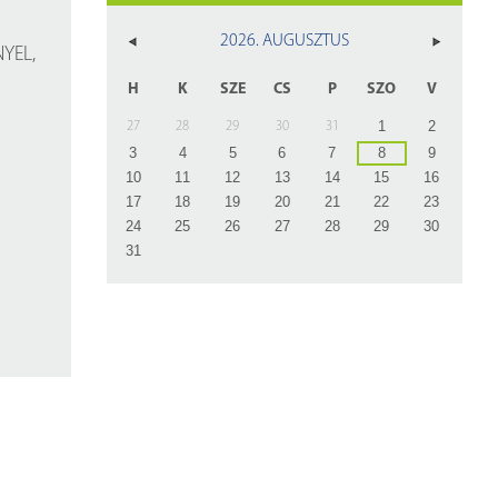
z
2026. AUGUSZTUS
YEL,
rlap
H
K
SZE
CS
P
SZO
V
1
2
27
28
29
30
31
3
4
5
6
7
8
9
10
11
12
13
14
15
16
17
18
19
20
21
22
23
24
25
26
27
28
29
30
31