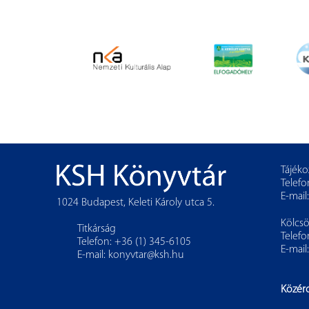
Tájéko
Telefo
E-mail
1024 Budapest, Keleti Károly utca 5.
Kölcs
Titkárság
Telefo
Telefon: +36 (1) 345-6105
E-mail
E-mail:
konyvtar@ksh.hu
Közér