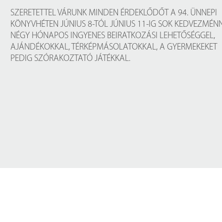
Próbahozzáférések adatbázisokho
Kitekintő
SZERETETTEL VÁRUNK MINDEN ÉRDEKLŐDŐT A 94.
ÜNNEPI
KÖNYVHÉT
EN JÚNIUS 8-TÓL JÚNIUS 11-IG SOK KEDVEZMÉNN
Könyvtári Hí
NÉGY HÓNAPOS INGYENES BEIRATKOZÁSI LEHETŐSÉGGEL,
AJÁNDÉKOKKAL, TÉRKÉPMÁSOLATOKKAL, A GYERMEKEKET
PEDIG SZÓRAKOZTATÓ JÁTÉKKAL.