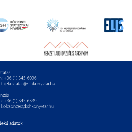
ztatás
n: +36 (1) 345-6036
:
tajekoztatas@kshkonyvtar.hu
önzés
n: +36 (1) 345-6339
:
kolcsonzes@kshkonyvtar.hu
dekű adatok