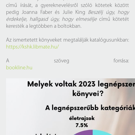
című írását, a gyereknevelésről szóló kötetek között
pedig Joanna Faber és Julie King
Beszélj úgy, hogy
érdekelje, hallgasd úgy, hogy elmesélje
című kötetét
keresték a legtöbben a boltokban.
Az ismertetett könyveket megtalálják katalógusunkban:
https://kshk.libmate.hu/
A szöveg forrása:
bookline.hu