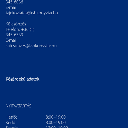
345-6036
E-mail:
tajekoztatas@kshkonyvtar.hu
Kölcsönzés
Telefon: +36 (1)
345-6339
E-mail:
kolcsonzes@kshkonyvtar.hu
Közérdekű adatok
NYITVATARTÁS
Hétfő:
8:00–19:00
Kedd:
8:00–19:00