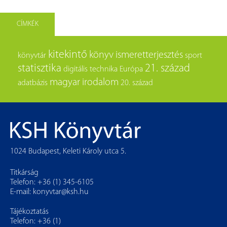
CÍMKÉK
kitekintő
könyv
ismeretterjesztés
könyvtár
sport
statisztika
21. század
digitális technika
Európa
magyar irodalom
adatbázis
20. század
1024 Budapest, Keleti Károly utca 5.
Titkárság
Telefon: +36 (1) 345-6105
E-mail:
konyvtar@ksh.hu
Tájékoztatás
Telefon: +36 (1)