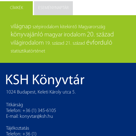
CÍMKÉK
ESEMÉNYNAPTÁR
világnap
szépirodalom
kitekintő
Magyarország
könyvajánló
20. század
magyar irodalom
évforduló
világirodalom
19. század
21. század
statisztikatörténet
1024 Budapest, Keleti Károly utca 5.
Titkárság
Telefon: +36 (1) 345-6105
E-mail:
konyvtar@ksh.hu
Tájékoztatás
Telefon: +36 (1)