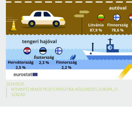
2024.09.20.
KITEKINTŐ
,
NEMZETKÖZI STATISZTIKA
,
KÖZLEKEDÉS
,
EURÓPA
,
21.
SZÁZAD