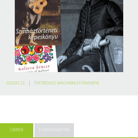
2020.01.22.
ÉVFORDULÓ
,
MAGYARKULTÚRANAPJA
CÍMKÉK
ESEMÉNYNAPTÁR