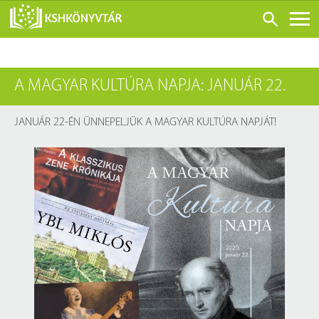
ONLINE KATALÓGUS
A MAGYAR KULTÚRA NAPJA: JANUÁR 22.
RÓLUNK
LÁTOGATÁS ELŐTT
JANUÁR 22-ÉN ÜNNEPELJÜK A MAGYAR KULTÚRA NAPJÁT!
SZOLGÁLTATÁSOK
KONFERENCIÁK
ADATBÁZISOK
BLOG
KIADVÁNYOK