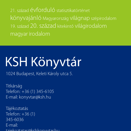
évforduló
21. század
statisztikatörténet
könyvajánló
világnap
Magyarország
szépirodalom
20. század
világirodalom
19. század
kitekintő
magyar irodalom
1024 Budapest, Keleti Károly utca 5.
Titkárság
Telefon: +36 (1) 345-6105
E-mail:
konyvtar@ksh.hu
Tájékoztatás
Telefon: +36 (1)
345-6036
E-mail:
tajekoztatas@kshkonyvtar.hu