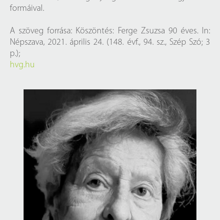
formáival.
A szöveg forrása: Köszöntés: Ferge Zsuzsa 90 éves. In:
Népszava, 2021. április 24. (148. évf., 94. sz., Szép Szó; 3
p.);
hvg.hu