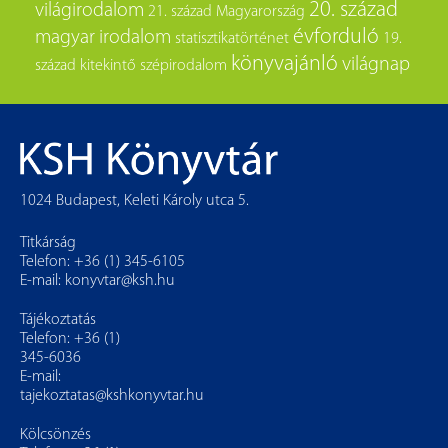
20. század
világirodalom
21. század
Magyarország
évforduló
magyar irodalom
statisztikatörténet
19.
könyvajánló
világnap
század
kitekintő
szépirodalom
1024 Budapest, Keleti Károly utca 5.
Titkárság
Telefon: +36 (1) 345-6105
E-mail:
konyvtar@ksh.hu
Tájékoztatás
Telefon: +36 (1)
345-6036
E-mail:
tajekoztatas@kshkonyvtar.hu
Kölcsönzés