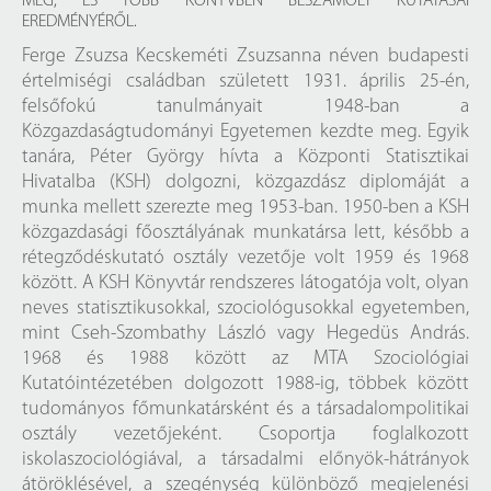
MEG, ÉS TÖBB KÖNYVBEN BESZÁMOLT KUTATÁSAI
EREDMÉNYÉRŐL.
Ferge Zsuzsa Kecskeméti Zsuzsanna néven budapesti
értelmiségi családban született 1931. április 25-én,
felsőfokú tanulmányait 1948-ban a
Közgazdaságtudományi Egyetemen kezdte meg. Egyik
tanára, Péter György hívta a Központi Statisztikai
Hivatalba (KSH) dolgozni, közgazdász diplomáját a
munka mellett szerezte meg 1953-ban. 1950-ben a KSH
közgazdasági főosztályának munkatársa lett, később a
rétegződéskutató osztály vezetője volt 1959 és 1968
között. A KSH Könyvtár rendszeres látogatója volt, olyan
neves statisztikusokkal, szociológusokkal egyetemben,
mint Cseh-Szombathy László vagy Hegedüs András.
1968 és 1988 között az MTA Szociológiai
Kutatóintézetében dolgozott 1988-ig, többek között
tudományos főmunkatársként és a társadalompolitikai
osztály vezetőjeként. Csoportja foglalkozott
iskolaszociológiával, a társadalmi előnyök-hátrányok
átöröklésével, a szegénység különböző megjelenési