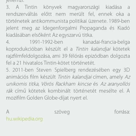
jellemzi.
3. A Tintin könyvek magyarországi kiadása a
rendszerváltás előtt nem merült fel, ennek oka a
történetek antikommunista politikai üzenete. 1989-ben
jelent meg az Idegenforgalmi Propaganda és Kiadó
kiadásában elsőként Az egyszarvú titka.
4. 1991-1992-ben kanadai-francia-belga
koprodukcióban készült el a
Tintin kalandjai
kötetek
rajzfilmfeldolgozása, ami 39 félórás epizódban dolgozta
fel a 21 hivatalos Tintin-kötet történetét.
5. 2011-ben Steven Spielberg rendezésében egy 3D
animációs film készült
Tintin kalandjai
címen, amely
Az
unikornis titka
,
Vörös Rackham kincse
és
Az aranyollós
rák
című kötetek kombinált történetét mesélte el. A
mozifilm Golden Globe-díjat nyert el.
A szöveg forrása:
hu.wikipedia.org