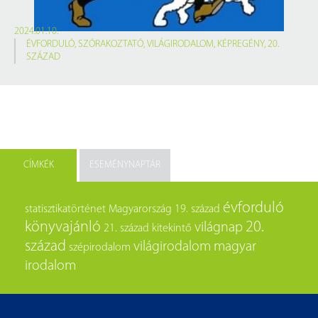
2024.01.10.
ÉVFORDULÓ
,
SZÓRAKOZTATÓ
,
VILÁGIRODALOM
,
KÉPREGÉNY
,
20.
SZÁZAD
CÍMKÉK
ESEMÉNYNAPTÁR
évforduló
statisztikatörténet
Magyarország
19. század
könyvajánló
20.
világnap
21. század
kitekintő
század
világirodalom
magyar
szépirodalom
irodalom