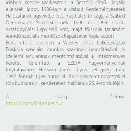
időben kezdte szerkeszteni a Beszélő című illegális
ellenzéki lapot. 1988-ban a Szabad Kezdeményezések
Hálózatának ügyvivője lett, majd alapító tagja a Szabad
Demokraták Szövetségének. 1990 és 1994 között
országgyűlési képviselő volt, majd főiskolai tanárként
leendő szociális munkások képzésével foglalkozott.
Élete utolsó éveiben a Wesley János Lelkészképző
Főiskola szociális munkás szakának beindításával és
szellemi arculatának megformálásával új, intézményes
keretet teremtett a SZETA hagyományainak
folytatásához. Hosszan tartó súlyos betegség után,
1997. február 1-jén hunyt el. 2022-ben teret neveztek el
róla Budapest II. kerületében halálának 25. évfordulóján.
A szöveg forrása:
https://masodikkerulet.hu/