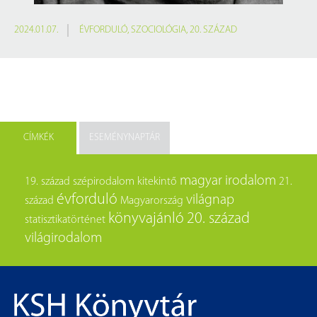
2024.01.07.
ÉVFORDULÓ
,
SZOCIOLÓGIA
,
20. SZÁZAD
CÍMKÉK
ESEMÉNYNAPTÁR
magyar irodalom
19. század
szépirodalom
kitekintő
21.
évforduló
világnap
század
Magyarország
könyvajánló
20. század
statisztikatörténet
világirodalom