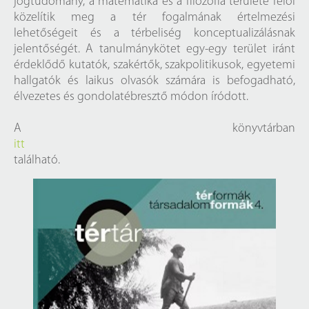
jogtudomány, a matematika és a filozófia területe felől
közelítik meg a tér fogalmának értelmezési
lehetőségeit és a térbeliség konceptualizálásnak
jelentőségét. A tanulmánykötet egy-egy terület iránt
érdeklődő kutatók, szakértők, szakpolitikusok, egyetemi
hallgatók és laikus olvasók számára is befogadható,
élvezetes és gondolatébresztő módon íródott.
A könyvtárban
itt
található.