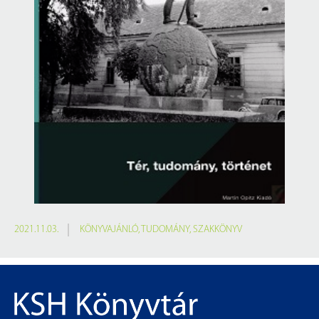
2021.11.03.
KÖNYVAJÁNLÓ
,
TUDOMÁNY
,
SZAKKÖNYV