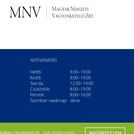
NYITVATARTÁS
Hétfő:
8:00–19:00
Kedd:
8:00–19:00
Szerda:
12:00–19:00
Csütörtök:
8:00–19:00
Péntek:
8:00–16:00
Szombat–vasárnap:
zárva
leiket kérjük, az
it@kshkonyvtar.hu
e-mail-címen jelezzék!
linken olvasható el.
süti tájékoztató
MEGÉRTETTEM