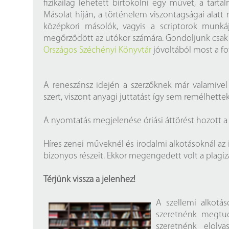
fizikailag lehetett birtokolni egy művet, a tar
Másolat híján, a történelem viszontagságai alatt 
középkori másolók, vagyis a scriptorok munk
megőrződött az utókor számára. Gondoljunk csak M
Országos Széchényi Könyvtár
jóvoltából most a fot
A reneszánsz idején a szerzőknek már valamivel
szert, viszont anyagi juttatást így sem remélhette
A nyomtatás megjelenése óriási áttörést hozott a s
Híres zenei műveknél és irodalmi alkotásoknál az 
bizonyos részeit. Ekkor megengedett volt a plagiz
Térjünk vissza a jelenhez!
A szellemi alkotás
szeretnénk megtud
szeretnénk elolv