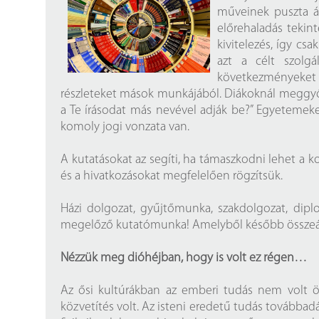
Findura Imre-díszoklevéllel kitüntetett kollégáink
Online katalógus
műveinek puszta át
előrehaladás tekin
Galéria
kivitelezés, így c
azt a célt szolgá
Pályázatok
következményeket
részleteket mások munkájából. Diákoknál meggyőző
Közérdekű adatok
a Te írásodat más nevével adják be?” Egyetemek
komoly jogi vonzata van.
A kutatásokat az segíti, ha támaszkodni lehet a 
és a hivatkozásokat megfelelően rögzítsük.
Házi dolgozat, gyűjtőmunka, szakdolgozat, dip
megelőző kutatómunka! Amelyből később összeáll 
Nézzük meg dióhéjban, hogy is volt ez régen…
Az ősi kultúrákban az emberi tudás nem volt ön
közvetítés volt. Az isteni eredetű tudás továbbadása