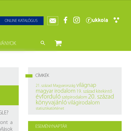
ONLINE KATALÓGUS
VÁNYOK
nyvtár
ját könyveink
da)
mzetközi Statisztikai Figyelő
CÍMKÉK
0–1950
k
világnap
21. század
Magyarország
magyar irodalom
19. század
kitekintő
ányok
k
évforduló
20. század
szépirodalom
könyvajánló
világirodalom
datbázisok
statisztikatörténet
GLE?
datbázisok
zont a
ESEMÉNYNAPTÁR
 Mások