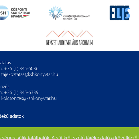
ztatás
n: +36 (1) 345-6036
:
tajekoztatas@kshkonyvtar.hu
önzés
n: +36 (1) 345-6339
:
kolcsonzes@kshkonyvtar.hu
dekű adatok
Észrevéte
es sütik találhatók. A sütikről szóló tájékoztató a következő 