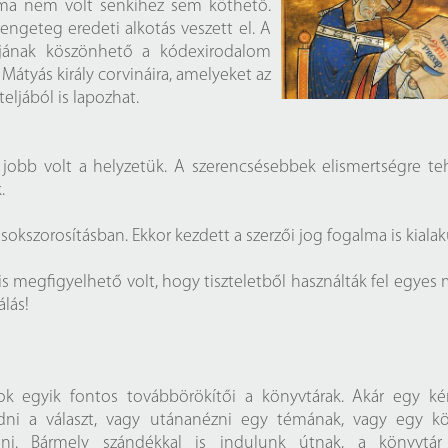
talma nem volt senkihez sem köthető.
rengeteg eredeti alkotás veszett el. A
ájának köszönhető a kódexirodalom
átyás király corvináira, amelyeket az
eljából is lapozhat.
 jobb volt a helyzetük. A szerencsésebbek elismertségre te
k.
okszorosításban. Ekkor kezdett a szerzői jog fogalma is kialak
is megfigyelhető volt, hogy tiszteletből használták fel egyes
álás!
ok egyik fontos továbbörökítői a könyvtárak. Akár egy ké
ni a választ, vagy utánanézni egy témának, vagy egy k
asni. Bármely szándékkal is indulunk útnak, a könyvtá