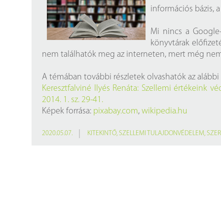
információs bázis, a
Mi nincs a Google-
könyvtárak előfizet
nem találhatók meg az interneten, mert még nem 
A témában további részletek olvashatók az alább
Keresztfalviné Ilyés Renáta: Szellemi értékeink v
2014. 1. sz. 29-41.
Képek forrása:
pixabay.com
,
wikipedia.hu
2020.05.07.
KITEKINTŐ
,
SZELLEMI TULAJDONVÉDELEM
,
SZER