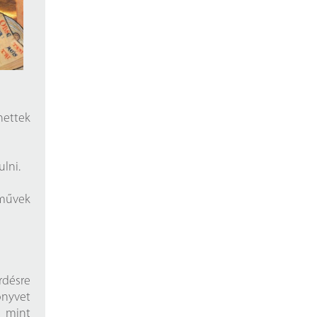
hettek
ulni.
 művek
rdésre
önyvet
r mint