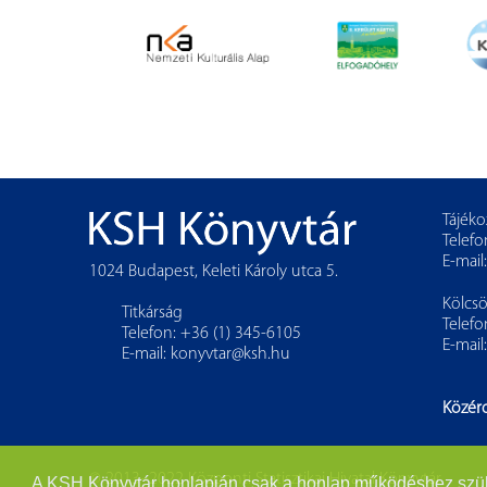
Tájéko
Telefo
E-mail
1024 Budapest, Keleti Károly utca 5.
Kölcs
Titkárság
Telefo
Telefon: +36 (1) 345-6105
E-mail
E-mail:
konyvtar@ksh.hu
Közér
© 2013–2022 Központi Statisztikai Hivatal Könyvtár
A KSH Könyvtár honlapján csak a honlap működéshez szükség