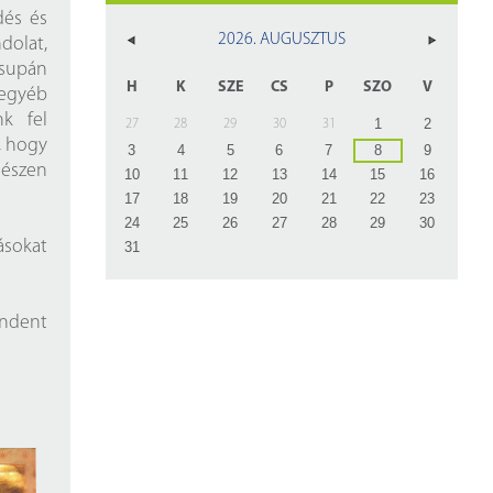
z
dés és
2026. AUGUSZTUS
dolat,
rlap
csupán
H
K
SZE
CS
P
SZO
V
 egyéb
nk fel
1
2
27
28
29
30
31
, hogy
3
4
5
6
7
8
9
gészen
10
11
12
13
14
15
16
17
18
19
20
21
22
23
24
25
26
27
28
29
30
ásokat
31
indent