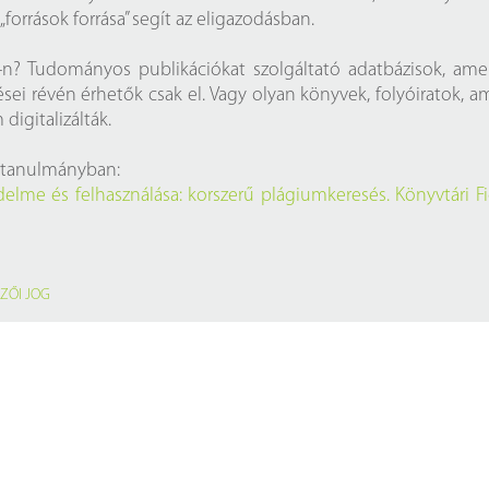
 „források forrása” segít az eligazodásban.
n? Tudományos publikációkat szolgáltató adatbázisok, ame
ései révén érhetők csak el. Vagy olyan könyvek, folyóiratok, a
digitalizálták.
i tanulmányban:
édelme és felhasználása: korszerű plágiumkeresés. Könyvtári Fi
ZŐI JOG