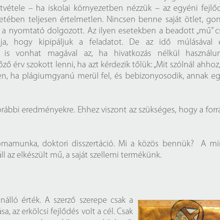
Próbahozzáférések adatbázisokho
Kitekintő
vétele – ha iskolai környezetben nézzük – az egyéni fejlő
tetében teljesen értelmetlen. Nincsen benne saját ötlet, gon
Könyvtári Hí
sak a nyomtató dolgozott. Az ilyen esetekben a beadott „mű” 
lja, hogy kipipáljuk a feladatot. De az idő múlásával
 is vonhat magával az, ha hivatkozás nélkül használu
 érv szokott lenni, ha azt kérdezik tőlük: „Mit szólnál ahhoz
en, ha plágiumgyanú merül fel, és bebizonyosodik, annak e
korábbi eredményekre. Ehhez viszont az szükséges, hogy a forr
lomamunka, doktori disszertáció. Mi a közös bennük? A m
az elkészült mű, a saját szellemi termékünk.
álló érték. A szerző szerepe csak a
, az erkölcsi fejlődés volt a cél. Csak