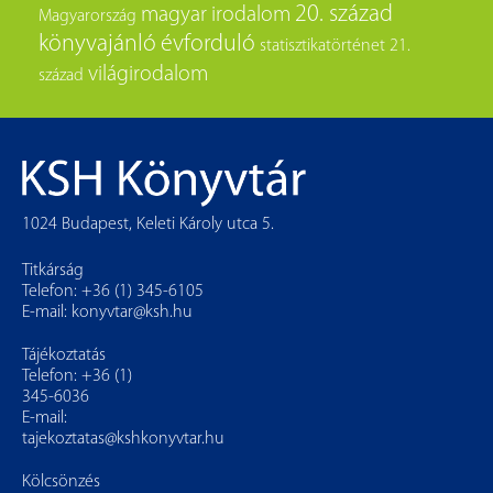
20. század
magyar irodalom
Magyarország
könyvajánló
évforduló
statisztikatörténet
21.
világirodalom
század
1024 Budapest, Keleti Károly utca 5.
Titkárság
Telefon: +36 (1) 345-6105
E-mail:
konyvtar@ksh.hu
Tájékoztatás
Telefon: +36 (1)
345-6036
E-mail:
tajekoztatas@kshkonyvtar.hu
Kölcsönzés