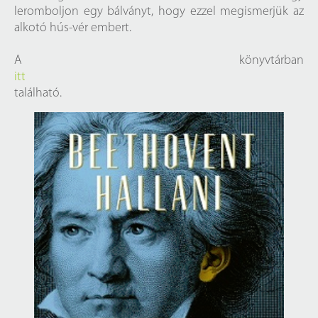
leromboljon egy bálványt, hogy ezzel megismerjük az
alkotó hús-vér embert.
A könyvtárban
itt
található.