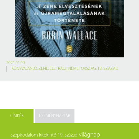
2021.01.09.
KÖNYVAJÁNLÓ
,
ZENE
,
ÉLETRAJZ
,
NÉMETORSZÁG
,
18. SZÁZAD
CÍMKÉK
ESEMÉNYNAPTÁR
világnap
szépirodalom
kitekintő
19. század