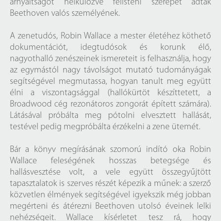
árnyaltságot nélkülözve félisteni szerepet adtak
Beethoven valós személyének.
A zenetudós, Robin Wallace a mester életéhez köthető
dokumentációt, idegtudósok és korunk élő,
nagyothalló zenészeinek ismereteit is felhasználja, hogy
az egymástól nagy távolságot mutató tudományágak
segítségével megmutassa, hogyan tanult meg együtt
élni a viszontagsággal (hallókürtöt készíttetett, a
Broadwood cég rezonátoros zongorát épített számára).
Látásával próbálta meg pótolni elvesztett hallását,
testével pedig megpróbálta érzékelni a zene ütemét.
Bár a könyv megírásának szomorú indító oka Robin
Wallace feleségének hosszas betegsége és
hallásvesztése volt, a vele együtt összegyűjtött
tapasztalatok is szerves részét képezik a műnek: a szerző
közvetlen élmények segítségével igyekszik még jobban
megérteni és átérezni Beethoven utolsó éveinek lelki
nehézségeit. Wallace kísérletet tesz rá, hogy