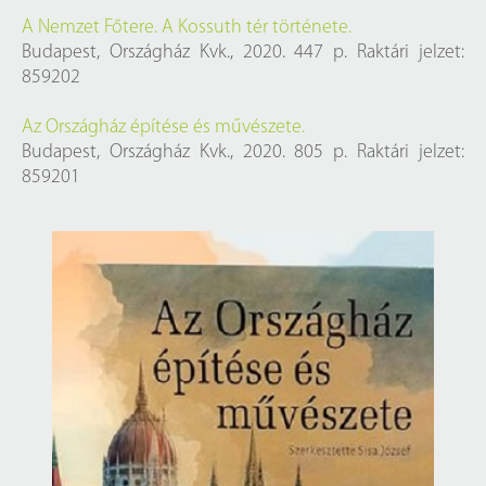
A Nemzet Főtere. A Kossuth tér története.
Budapest, Országház Kvk., 2020. 447 p. Raktári jelzet:
859202
Az Országház építése és művészete.
Budapest, Országház Kvk., 2020. 805 p. Raktári jelzet:
859201