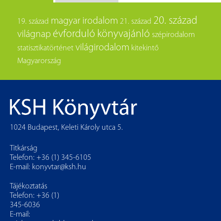
20. század
magyar irodalom
19. század
21. század
évforduló
könyvajánló
világnap
szépirodalom
világirodalom
statisztikatörténet
kitekintő
Magyarország
1024 Budapest, Keleti Károly utca 5.
Titkárság
Telefon: +36 (1) 345-6105
E-mail:
konyvtar@ksh.hu
Tájékoztatás
Telefon: +36 (1)
345-6036
E-mail: