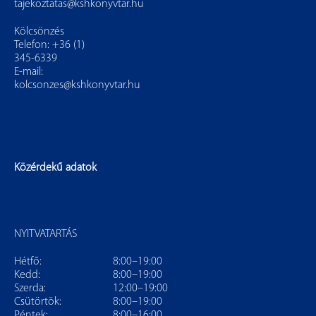
tajekoztatas@kshkonyvtar.hu
Kölcsönzés
Telefon: +36 (1)
345-6339
E-mail:
kolcsonzes@kshkonyvtar.hu
Közérdekű adatok
NYITVATARTÁS
Hétfő:
8:00–19:00
Kedd:
8:00–19:00
Szerda:
12:00–19:00
Csütörtök:
8:00–19:00
Péntek:
8:00–16:00