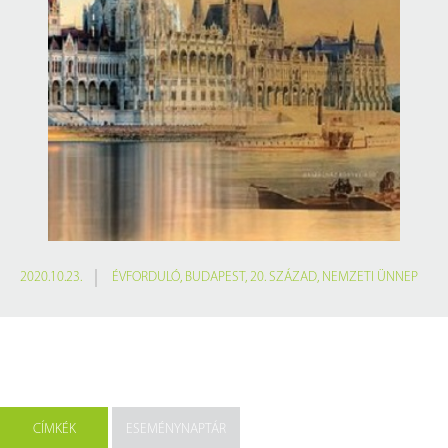
2020.10.23.
ÉVFORDULÓ
,
BUDAPEST
,
20. SZÁZAD
,
NEMZETI ÜNNEP
CÍMKÉK
ESEMÉNYNAPTÁR