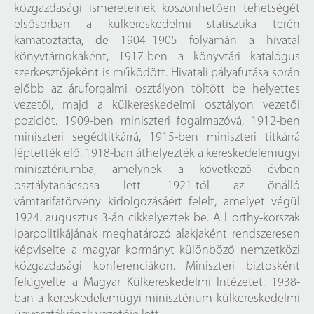
közgazdasági ismereteinek köszönhetően tehetségét
elsősorban a külkereskedelmi statisztika terén
kamatoztatta, de 1904–1905 folyamán a hivatal
könyvtárnokaként, 1917-ben a könyvtári katalógus
szerkesztőjeként is működött. Hivatali pályafutása során
előbb az áruforgalmi osztályon töltött be helyettes
vezetői, majd a külkereskedelmi osztályon vezetői
pozíciót. 1909-ben miniszteri fogalmazóvá, 1912-ben
miniszteri segédtitkárrá, 1915-ben miniszteri titkárrá
léptették elő. 1918-ban áthelyezték a kereskedelemügyi
minisztériumba, amelynek a következő évben
osztálytanácsosa lett. 1921-től az önálló
vámtarifatörvény kidolgozásáért felelt, amelyet végül
1924. augusztus 3-án cikkelyeztek be. A Horthy-korszak
iparpolitikájának meghatározó alakjaként rendszeresen
képviselte a magyar kormányt különböző nemzetközi
közgazdasági konferenciákon. Miniszteri biztosként
felügyelte a Magyar Külkereskedelmi Intézetet. 1938-
ban a kereskedelemügyi minisztérium külkereskedelmi