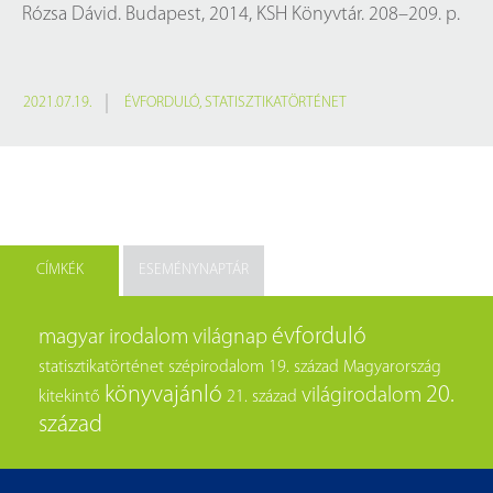
Rózsa Dávid. Budapest, 2014, KSH Könyvtár. 208–209. p.
2021.07.19.
ÉVFORDULÓ
,
STATISZTIKATÖRTÉNET
CÍMKÉK
ESEMÉNYNAPTÁR
évforduló
magyar irodalom
világnap
statisztikatörténet
szépirodalom
19. század
Magyarország
könyvajánló
20.
világirodalom
kitekintő
21. század
század