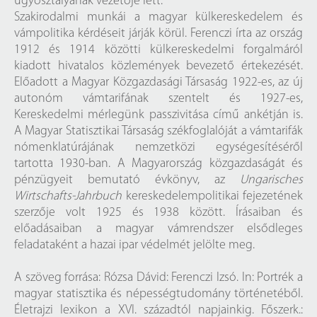
ügyosztályának vezetője lett.
Szakirodalmi munkái a magyar külkereskedelem és
vámpolitika kérdéseit járják körül. Ferenczi írta az ország
1912 és 1914 közötti külkereskedelmi forgalmáról
kiadott hivatalos közlemények bevezető értekezését.
Előadott a Magyar Közgazdasági Társaság 1922-es, az új
autonóm vámtarifának szentelt és 1927-es,
Kereskedelmi mérlegünk passzivitása című ankétján is.
A Magyar Statisztikai Társaság székfoglalóját a vámtarifák
nómenklatúrájának nemzetközi egységesítéséről
tartotta 1930-ban. A Magyarország közgazdaságát és
pénzügyeit bemutató évkönyv, az
Ungarisches
Wirtschafts-Jahrbuch
kereskedelempolitikai fejezetének
szerzője volt 1925 és 1938 között. Írásaiban és
előadásaiban a magyar vámrendszer elsődleges
feladataként a hazai ipar védelmét jelölte meg.
A szöveg forrása: Rózsa Dávid: Ferenczi Izsó. In: Portrék a
magyar statisztika és népességtudomány történetéből.
Életrajzi lexikon a XVI. századtól napjainkig. Főszerk.: