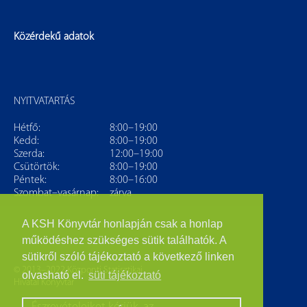
Közérdekű adatok
NYITVATARTÁS
Hétfő:
8:00–19:00
Kedd:
8:00–19:00
Szerda:
12:00–19:00
Csütörtök:
8:00–19:00
Péntek:
8:00–16:00
Szombat–vasárnap:
zárva
A KSH Könyvtár honlapján csak a honlap
működéshez szükséges sütik találhatók. A
sütikről szóló tájékoztató a következő linken
© 2013–2022 Központi Statisztikai
olvasható el.
süti tájékoztató
Hivatal Könyvtár