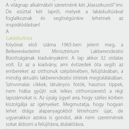
A világnap alkalmából szeretnénk két „klasszikusról” írni.
De ezúttal két lapról, melyek a lakáskultúrával
foglalkoznak és segítségünkre lehetnek az
inspirálódásban!
A
Lakáskultúra
folyóirat első száma 1965-ben jelent meg, a
Belkereskedelmi Minisztérium Lakberendezési
Bizottságának kiadványaként. A lap akkor 32 oldalas
volt. Ez az a kiadvány, ami évtizedek óta segíti az
embereket az otthonuk szépítésében, felújításában, a
mindig aktuális lakberendezési ötletek megtalálásában.
Színvonalas cikkek, látványos fotók, hasznos tippek,
nem hiába gyűjti sok lelkes otthonszerető a régi
lapszámokat is. Az újság ügyel arra, hogy széles körben
kiszolgálja az igényeket. Megmutatja, hogy hogyan
lehet drága alapanyagokból létrehozni újat, de
ugyanakkor azokra is gondol, akik nem szeretnének
sokat áldozni a felújításra, átalakításra.