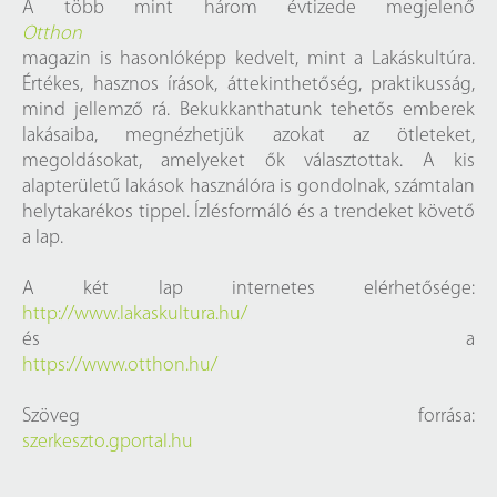
A több mint három évtizede megjelenő
Otthon
magazin is hasonlóképp kedvelt, mint a Lakáskultúra.
Értékes, hasznos írások, áttekinthetőség, praktikusság,
mind jellemző rá. Bekukkanthatunk tehetős emberek
lakásaiba, megnézhetjük azokat az ötleteket,
megoldásokat, amelyeket ők választottak. A kis
alapterületű lakások használóra is gondolnak, számtalan
helytakarékos tippel. Ízlésformáló és a trendeket követő
a lap.
A két lap internetes elérhetősége:
http://www.lakaskultura.hu/
és a
https://www.otthon.hu/
Szöveg forrása:
szerkeszto.gportal.hu