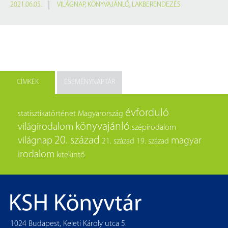
2021.06.05.
VILÁGNAP
,
KÖNYVAJÁNLÓ
,
LAKBERENDEZÉS
CÍMKÉK
ESEMÉNYNAPTÁR
évforduló
statisztikatörténet
Magyarország
könyvajánló
világirodalom
szépirodalom
20. század
világnap
magyar
21. század
19. század
irodalom
kitekintő
1024 Budapest, Keleti Károly utca 5.