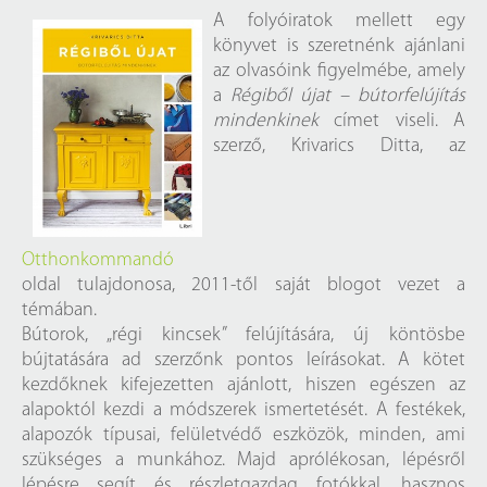
A folyóiratok mellett egy
könyvet is szeretnénk ajánlani
az olvasóink figyelmébe, amely
a
Régiből újat – bútorfelújítás
mindenkinek
címet viseli. A
szerző, Krivarics Ditta, az
Otthonkommandó
oldal tulajdonosa, 2011-től saját blogot vezet a
témában.
Bútorok, „régi kincsek” felújítására, új köntösbe
bújtatására ad szerzőnk pontos leírásokat. A kötet
kezdőknek kifejezetten ajánlott, hiszen egészen az
alapoktól kezdi a módszerek ismertetését. A festékek,
alapozók típusai, felületvédő eszközök, minden, ami
szükséges a munkához. Majd aprólékosan, lépésről
lépésre segít és részletgazdag fotókkal, hasznos