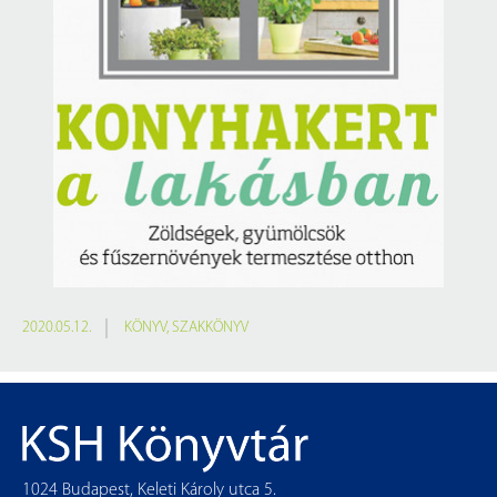
2020.05.12.
KÖNYV
,
SZAKKÖNYV
1024 Budapest, Keleti Károly utca 5.