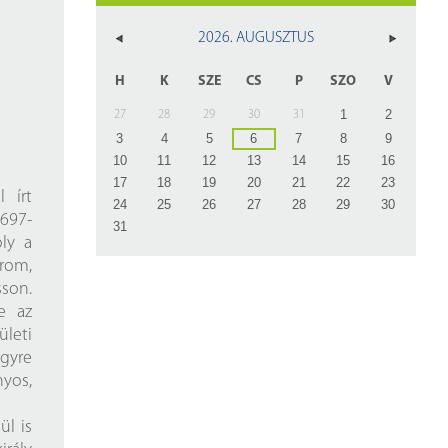
z
2026. AUGUSZTUS
rlap
H
K
SZE
CS
P
SZO
V
1
2
27
28
29
30
31
3
4
5
6
7
8
9
10
11
12
13
14
15
16
17
18
19
20
21
22
23
 írt
24
25
26
27
28
29
30
1697-
31
oly a
rom,
son.
e az
leti
egyre
yos,
ül is