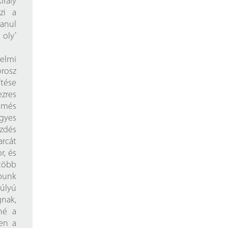
irály
zi a
anul
oly’
nelmi
orosz
ítése
zres
lmés
gyes
zdés
rcát
r, és
 több
apunk
úlyú
gnak,
né a
ben a