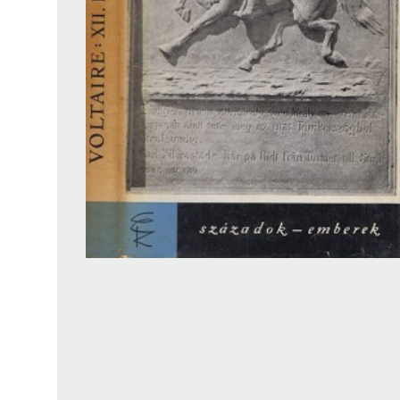
Findura Imre-díszoklevéllel kitüntetett kollégáink
Online katalógus
Galéria
Pályázatok
Közérdekű adatok