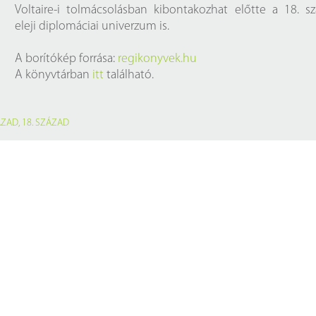
Voltaire-i tolmácsolásban kibontakozhat előtte a 18. s
eleji diplomáciai univerzum is.
A borítókép forrása:
regikonyvek.hu
A könyvtárban
itt
található.
ÁZAD
,
18. SZÁZAD