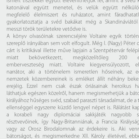
ismert tisztekkel együtt eleveníthetjük fel, amint a svéd k
katonáival együtt menetel, és velük együtt nélkülö
megfelelő élelmiszert és ruházatot, amint fáradhatatl
gyakorlatoztatja a svéd bakákat még a Skandináviától 
messzi török területekre vetődve is.
A könyv olvasóinak szerencséjére Voltaire egyik törté
szereplő irányában sem volt elfogult. Még I. (Nagy) Péter 
cárt is kritikával illette műve lapjain a Szentpétervár felép
miatt bekövetkezett, megközelítőleg 200 e
emberveszteség miatt. Voltaire kiegyensúlyozott, e
narrátor, aki a történelem ismeretlen hőseinek, az e
nemzetek közembereinek is emléket állít néhány beke
erejéig. Ezzel nem csak észak óriásainak heroikus ha
láthatjuk egészen közelről, hanem megismerhetjük a báto
királyához hűséges svéd, szabad paraszti társadalmat, de a
ellenséggel egyszerre küzdő lengyel népet is. Rálátást k
a korabeli nagy diplomáciai sakkjáték nagyobb s
résztvevőinek, így Nagy-Britanniának, a Francia Királysá
vagy az Orosz Birodalomnak az érdekeire is. Aki ven
bátorságot, és megismerkedne XII. Károly életével, eb