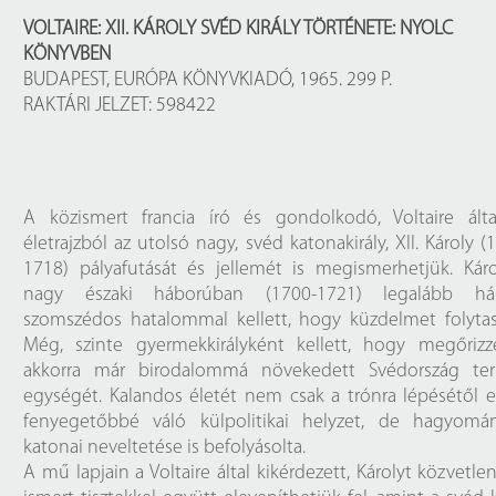
Próbahozzáférések adatbázisokho
Kitekintő
VOLTAIRE: XII. KÁROLY SVÉD KIRÁLY TÖRTÉNETE: NYOLC
KÖNYVBEN
Könyvtári Hí
BUDAPEST, EURÓPA KÖNYVKIADÓ, 1965. 299 P.
RAKTÁRI JELZET: 598422
A közismert francia író és gondolkodó, Voltaire által
életrajzból az utolsó nagy, svéd katonakirály, XII. Károly (
1718) pályafutását és jellemét is megismerhetjük. Kár
nagy északi háborúban (1700-1721) legalább há
szomszédos hatalommal kellett, hogy küzdelmet folytas
Még, szinte gyermekkirályként kellett, hogy megőrizz
akkorra már birodalommá növekedett Svédország terü
egységét. Kalandos életét nem csak a trónra lépésétől 
fenyegetőbbé váló külpolitikai helyzet, de hagyomán
katonai neveltetése is befolyásolta.
A mű lapjain a Voltaire által kikérdezett, Károlyt közvetlen