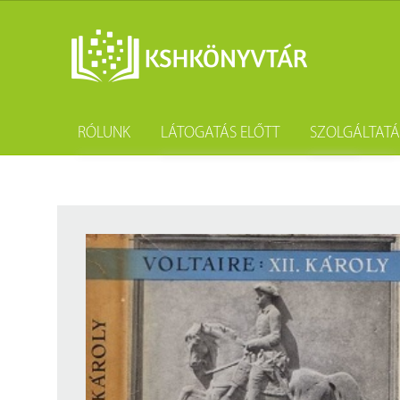
RÓLUNK
LÁTOGATÁS ELŐTT
SZOLGÁLTAT
A könyvtár története
Könyvtárhasználat
Kutatástámo
Gyűjteményünk
Adatvédelem
Könyvtárköz
Tevékenységünk
Közösségi szolgálat
Kötészet és 
Szakmai együttműködési megállapodások
Csoportos látogatás
Kérdezd a k
Partnereink
Elérhetőség
Születésnap
Munkatársaink
Díjtételek