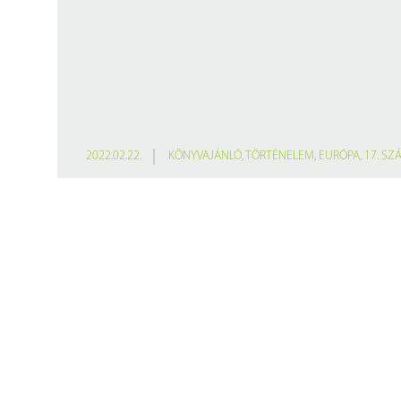
2022.02.22.
KÖNYVAJÁNLÓ
,
TÖRTÉNELEM
,
EURÓPA
,
17. SZ