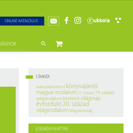
ONLINE KATALÓGUS
VÁNYOK
nyvtár
ját könyveink
da)
mzetközi Statisztikai Figyelő
CÍMKÉK
0–1950
k
könyvajánló
statisztikatörténet
magyar irodalom
19. század
21. század
ányok
k
világnap
szépirodalom
kitekintő
évforduló
20. század
datbázisok
világirodalom
Magyarország
datbázisok
ESEMÉNYNAPTÁR