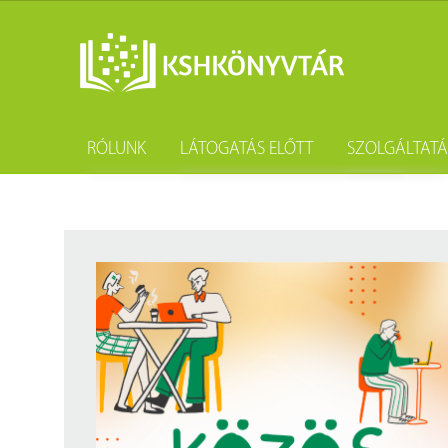
RÓLUNK
LÁTOGATÁS ELŐTT
SZOLGÁLTAT
A könyvtár története
Könyvtárhasználat
Kutatástámo
Gyűjteményünk
Adatvédelem
Könyvtárköz
Tevékenységünk
Közösségi szolgálat
Kötészet és 
Szakmai együttműködési megállapodások
Csoportos látogatás
Kérdezd a k
Partnereink
Elérhetőség
Születésnap
Munkatársaink
Díjtételek