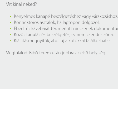
Próbahozzáférések adatbázisokho
Kitekintő
Mit kínál neked?
Könyvtári Hí
Kényelmes kanapé beszélgetéshez vagy várakozáshoz.
Konnektoros asztalok, ha laptopon dolgozol.
Ebéd‑ és kávébarát tér, mert itt nincsenek dokument
Közös tanulás és beszélgetés, ez nem csendes zóna.
Kiállításmegnyitók, ahol új alkotókkal találkozhatsz.
Megtalálod: Bibó-terem után jobbra az első helyiség.