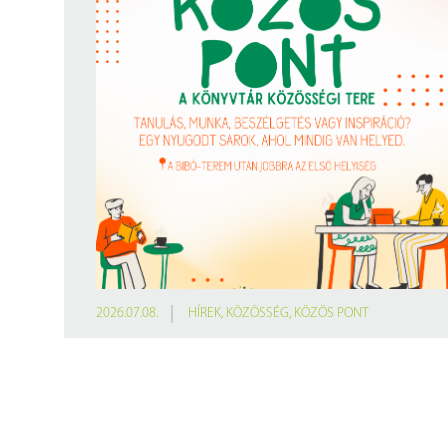
Findura Imre-díszoklevéllel kitüntetett kollégáink
Online katalógus
Galéria
Pályázatok
Közérdekű adatok
2026.07.08.
HÍREK
,
KÖZÖSSÉG
,
KÖZÖS PONT