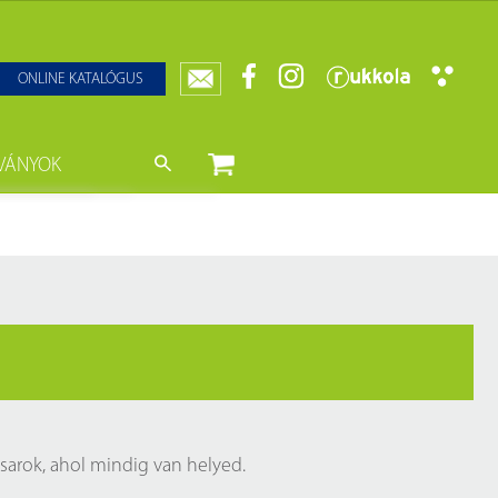
ONLINE KATALÓGUS
VÁNYOK
nyvtár
ját könyveink
da)
mzetközi Statisztikai Figyelő
0–1950
k
ányok
k
datbázisok
datbázisok
sarok, ahol mindig van helyed.