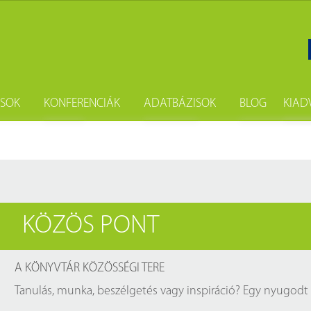
ÁSOK
KONFERENCIÁK
ADATBÁZISOK
BLOG
KIAD
gatás
Szakkönyvtári seregszemle
Fényes Elek digitális statisztikai kö
Hírek
Sa
i kölcsönzés
Népszámlálási digitális adattár (Né
Hírlevél
Ne
sokszorosítás
Budapest Etnikai Adatbázisa 185
Új könyvein
KÖZÖS PONT
önyvtárost
Digistat – Online statisztikai kiadv
Könyvajánló
i csomag
A könyvtárban elérhető magyar a
Évfordulók
A KÖNYVTÁR KÖZÖSSÉGI TERE
A könyvtárban elérhető külföldi a
Események
Tanulás, munka, beszélgetés vagy inspiráció? Egy nyugodt 