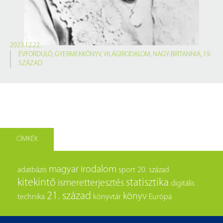
2023.12.22.
ÉVFORDULÓ
,
GYERMEKKÖNYV
,
VILÁGIRODALOM
,
NAGY-BRITANNIA
,
19.
SZÁZAD
CÍMKÉK
magyar irodalom
adatbázis
sport
20. század
kitekintő
statisztika
ismeretterjesztés
digitális
21. század
könyv
technika
könyvtár
Európa