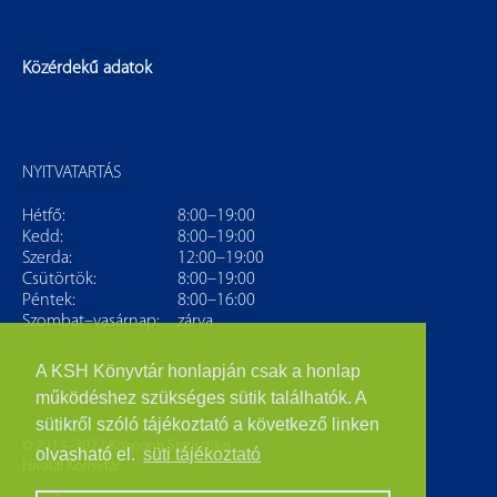
Közérdekű adatok
NYITVATARTÁS
Hétfő:
8:00–19:00
Kedd:
8:00–19:00
Szerda:
12:00–19:00
Csütörtök:
8:00–19:00
Péntek:
8:00–16:00
Szombat–vasárnap:
zárva
A KSH Könyvtár honlapján csak a honlap
működéshez szükséges sütik találhatók. A
sütikről szóló tájékoztató a következő linken
© 2013–2022 Központi Statisztikai
olvasható el.
süti tájékoztató
Hivatal Könyvtár