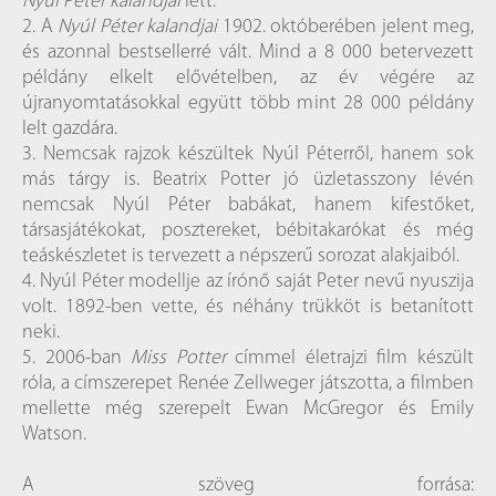
Nyúl Péter kalandjai
lett.
2. A
Nyúl Péter kalandjai
1902. októberében jelent meg,
és azonnal bestsellerré vált. Mind a 8 000 betervezett
példány elkelt elővételben, az év végére az
újranyomtatásokkal együtt több mint 28 000 példány
lelt gazdára.
3. Nemcsak rajzok készültek Nyúl Péterről, hanem sok
más tárgy is. Beatrix Potter jó üzletasszony lévén
nemcsak Nyúl Péter babákat, hanem kifestőket,
társasjátékokat, posztereket, bébitakarókat és még
teáskészletet is tervezett a népszerű sorozat alakjaiból.
4. Nyúl Péter modellje az írónő saját Peter nevű nyuszija
volt. 1892-ben vette, és néhány trükköt is betanított
neki.
5.️ 2006-ban
Miss Potter
címmel életrajzi film készült
róla, a címszerepet Renée Zellweger játszotta, a filmben
mellette még szerepelt Ewan McGregor és Emily
Watson.
A szöveg forrása: