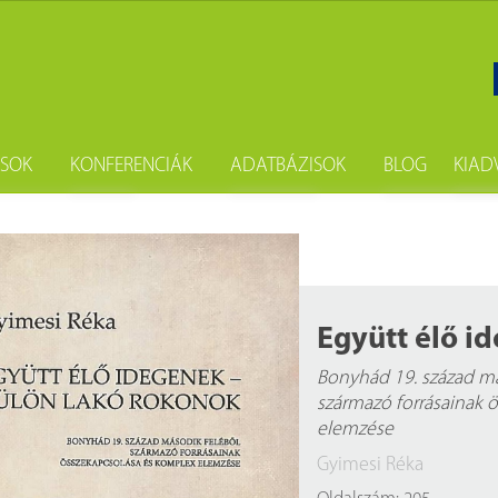
ÁSOK
KONFERENCIÁK
ADATBÁZISOK
BLOG
KIAD
gatás
Szakkönyvtári seregszemle
Fényes Elek digitális statisztikai kö
Hírek
Sa
i kölcsönzés
Népszámlálási digitális adattár (Né
Hírlevél
Ne
sokszorosítás
Budapest Etnikai Adatbázisa 185
Új könyvein
Együtt élő i
önyvtárost
Digistat – Online statisztikai kiadv
Könyvajánló
Bonyhád 19. század má
származó forrásainak 
i csomag
A könyvtárban elérhető magyar a
Évfordulók
elemzése
A könyvtárban elérhető külföldi a
Események
Gyimesi Réka