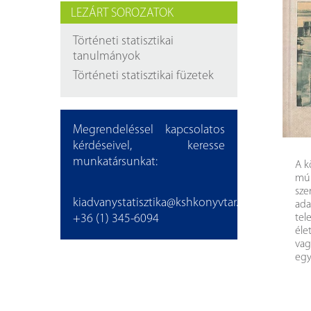
Findura Imre-díszoklevéllel kitüntetett kollégáink
Online katalógus
LEZÁRT SOROZATOK
Galéria
Történeti statisztikai
tanulmányok
Pályázatok
Történeti statisztikai füzetek
Közérdekű adatok
Megrendeléssel kapcsolatos
kérdéseivel, keresse
munkatársunkat:
A k
múl
sze
kiadvanystatisztika@kshkonyvtar.hu
ada
tel
+36 (1) 345-6094
éle
vag
egy