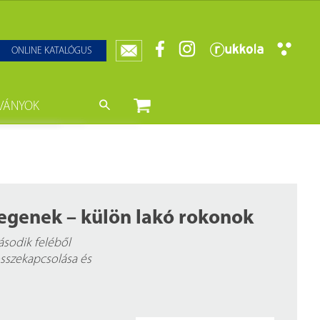
ONLINE KATALÓGUS
VÁNYOK
nyvtár
ját könyveink
da)
mzetközi Statisztikai Figyelő
0–1950
k
degenek – külön lakó rokonok
ányok
k
sodik feléből
összekapcsolása és
datbázisok
datbázisok