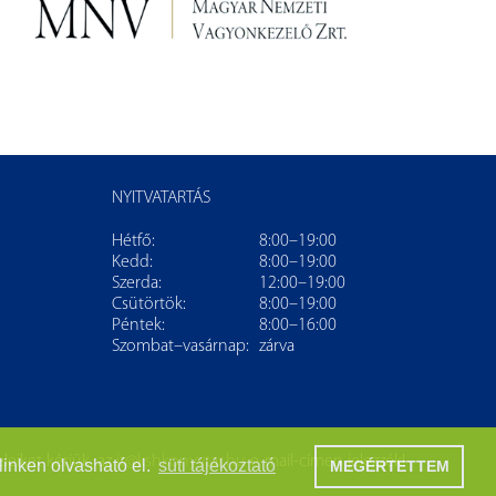
NYITVATARTÁS
Hétfő:
8:00–19:00
Kedd:
8:00–19:00
Szerda:
12:00–19:00
Csütörtök:
8:00–19:00
Péntek:
8:00–16:00
Szombat–vasárnap:
zárva
leiket kérjük, az
it@kshkonyvtar.hu
e-mail-címen jelezzék!
linken olvasható el.
süti tájékoztató
MEGÉRTETTEM