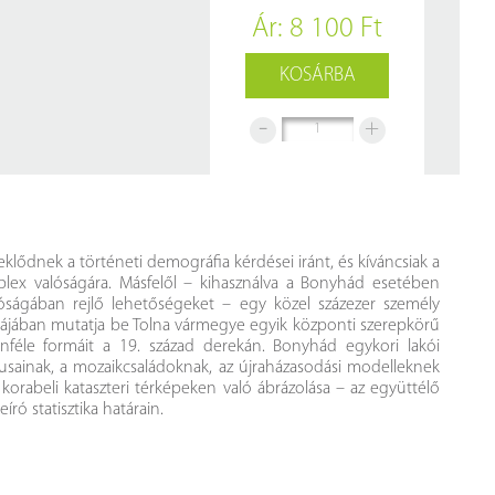
z
Ár: 8 100 Ft
rlap
KOSÁRBA
-
+
eklődnek a történeti demográfia kérdései iránt, és kíváncsiak a
mplex valóságára. Másfelől – kihasználva a Bonyhád esetében
atóságában rejlő lehetőségeket – egy közel százezer személy
kájában mutatja be Tolna vármegye egyik központi szerepkörű
önféle formáit a 19. század derekán. Bonyhád egykori lakói
klusainak, a mozaikcsaládoknak, az újraházasodási modelleknek
k korabeli kataszteri térképeken való ábrázolása – az együttélő
ró statisztika határain.