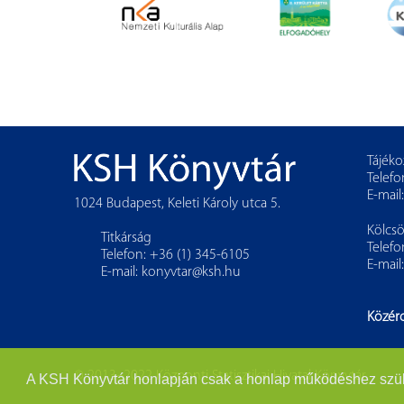
Tájéko
Telefo
E-mail
1024 Budapest, Keleti Károly utca 5.
Kölcs
Titkárság
Telefo
Telefon: +36 (1) 345-6105
E-mail
E-mail:
konyvtar@ksh.hu
Közér
© 2013–2022 Központi Statisztikai Hivatal Könyvtár
A KSH Könyvtár honlapján csak a honlap működéshez szükség