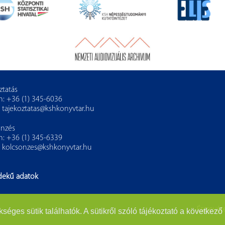
ztatás
n: +36 (1) 345-6036
:
tajekoztatas@kshkonyvtar.hu
önzés
n: +36 (1) 345-6339
:
kolcsonzes@kshkonyvtar.hu
dekű adatok
Észrevéte
es sütik találhatók. A sütikről szóló tájékoztató a következő 