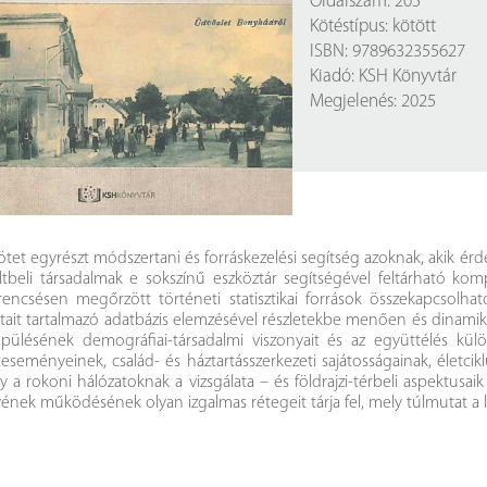
Oldalszám: 205
Próbahozzáférések adatbázisokho
Kitekintő
Kötéstípus: kötött
ISBN: 9789632355627
Könyvtári Hí
Kiadó: KSH Könyvtár
Megjelenés: 2025
ötet egyrészt módszertani és forráskezelési segítség azoknak, akik érd
tbeli társadalmak e sokszínű eszköztár segítségével feltárható ko
rencsésen megőrzött történeti statisztikai források összekapcsolh
tait tartalmazó adatbázis elemzésével részletekbe menően és dinami
epülésének demográfiai-társadalmi viszonyait és az együttélés kül
teseményeinek, család- és háztartásszerkezeti sajátosságainak, életci
y a rokoni hálózatoknak a vizsgálata – és földrajzi-térbeli aspektusai
ének működésének olyan izgalmas rétegeit tárja fel, mely túlmutat a leí